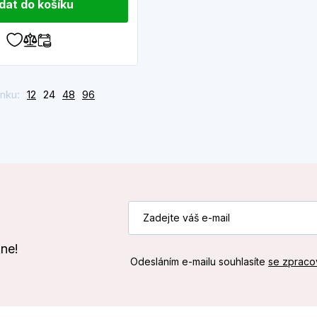
idat do košíku
nku:
12
24
48
96
kne!
Odesláním e-mailu souhlasíte
se zpraco