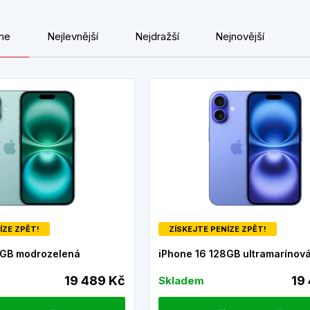
me
Nejlevnější
Nejdražší
Nejnovější
ÍZE ZPĚT!
ZÍSKEJTE PENÍZE ZPĚT!
8GB modrozelená
iPhone 16 128GB ultramarínov
19 489 Kč
19
Skladem