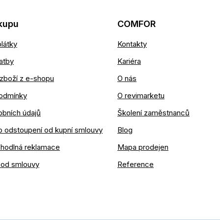
kupu
COMFOR
látky
Kontakty
atby
Kariéra
zboží z e-shopu
O nás
odmínky
O revimarketu
obních údajů
Školení zaměstnanců
o odstoupení od kupní smlouvy
Blog
ohodlná reklamace
Mapa prodejen
 od smlouvy
Reference