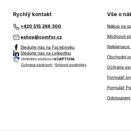
Rychlý kontakt
Vše o ná
Nákup na sp
+420 515 266 300
Možnosti pl
eshop@comfor.cz
Reklamace 
Sledujte nás na Facebooku
Sledujte nás na LinkedInu
Obchodní p
chráněno službou
reCAPTCHA
Ochrana soukromí
-
Smluvní podmínky
Ochrana os
Formulář pr
Formulář P
Odstoupení