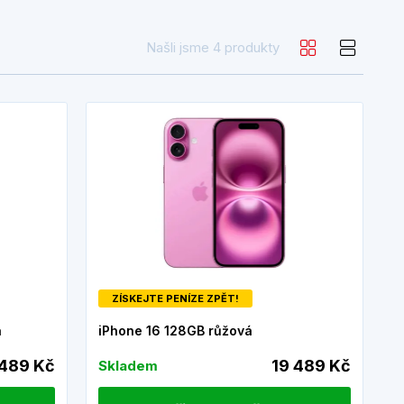
Našli jsme 4 produkty
ZÍSKEJTE PENÍZE ZPĚT!
á
iPhone 16 128GB růžová
 489 Kč
19 489 Kč
Skladem