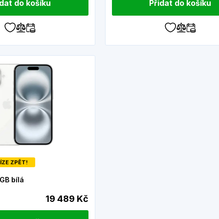
idat do košíku
Přidat do košíku
ÍZE ZPĚT!
GB bílá
19 489 Kč