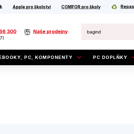
k
Repas
Apple pro školství
COMFOR pro školy
266 300
Naše prodejny
7)
EBOOKY, PC, KOMPONENTY
PC DOPLŇKY