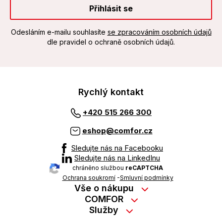
Přihlásit se
Odesláním e-mailu souhlasíte
se zpracováním osobních údajů
dle pravidel o ochraně osobních údajů.
Rychlý kontakt
+420 515 266 300
eshop@comfor.cz
Sledujte nás na Facebooku
Sledujte nás na LinkedInu
chráněno službou
reCAPTCHA
Ochrana soukromí
-
Smluvní podmínky
Vše o nákupu
Nákup na splátky
COMFOR
Služby
Kontakty
Možnosti platby
Servisní služby na prodejně