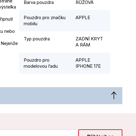
traně 
Barva pouzdra
RŮŽOVÁ
ýstelka 
Pouzdro pro značku
APPLE
pnutí 
mobilu
u nebo 
Typ pouzdra
ZADNÍ KRYT
 Nejenže 
A RÁM
Pouzdro pro
APPLE
modelovou řadu
IPHONE 17E