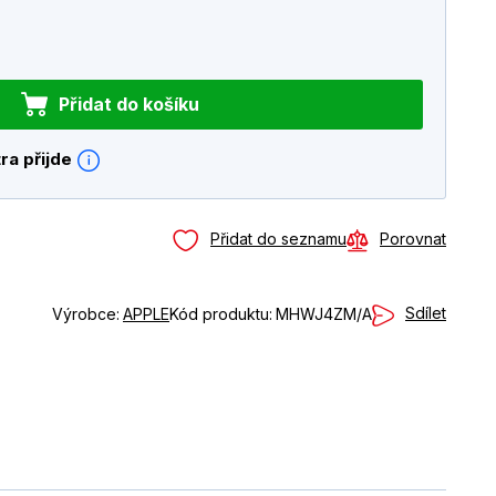
Přidat do košíku
ra přijde
Přidat do seznamu
Porovnat
Sdílet
Výrobce:
APPLE
Kód produktu:
MHWJ4ZM/A