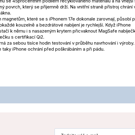
onu se 45procentním podílem recyklovaného materiálu a na vnější s
povrch, který se příjemně drží. Na vnitřní straně přístroj chrání v
lákna.
 magnetům, které se s iPhonem 17e dokonale zarovnají, působí při
okaždé kouzelně a bezdrátové nabíjení je rychlejší. Když iPhone 
 stačí k němu i s nasazeným krytem přicvaknout MagSafe nabíječk
ečku s certifikací Qi2.
má za sebou tisíce hodin testování v průběhu navrhování i výroby.
e taky iPhone ochrání před poškrábáním a při pádu.