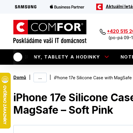
Aktuální letá
+420 515 
(po-pá 09-1
TELEFONY, TABLETY A HODINKY
NOT
|
...
|
Domů
iPhone 17e Silicone Case with MagSafe 
iPhone 17e Silicone Cas
MagSafe – Soft Pink