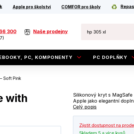
k
Repas
Apple pro školství
COMFOR pro školy
266 300
Naše prodejny
7)
EBOOKY, PC, KOMPONENTY
PC DOPLŇKY
– Soft Pink
e with
Silikonový kryt s MagSafe
Apple jako elegantní dopln
Celý popis
Zjistit dostupnost na prod
Skladem 5 a více kusů