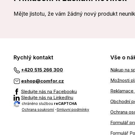
Mějte jistotu, že vám žádný nový produkt neuni
Rychlý kontakt
Vše o ná
Nákup na sp
+420 515 266 300
Možnosti pl
eshop@comfor.cz
Reklamace 
Sledujte nás na Facebooku
Sledujte nás na LinkedInu
Obchodní p
chráněno službou
reCAPTCHA
Ochrana soukromí
-
Smluvní podmínky
Ochrana os
Formulář pr
Formulář P