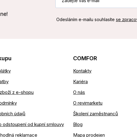
kne!
Odesláním e-mailu souhlasíte
se zpraco
kupu
COMFOR
látky
Kontakty
atby
Kariéra
zboží z e-shopu
O nás
odmínky
O revimarketu
obních údajů
Školení zaměstnanců
o odstoupení od kupní smlouvy
Blog
ohodlná reklamace
Mapa prodejen