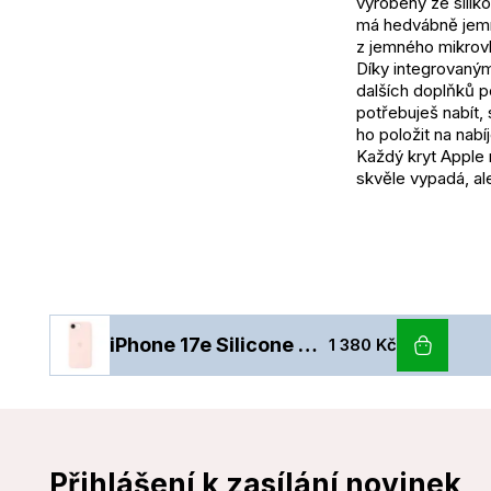
vyrobený ze silik
má hedvábně jemný 
z jemného mikrov
Díky integrovaným
dalších doplňků p
potřebuješ nabít,
ho položit na nabíj
Každý kryt Apple 
skvěle vypadá, al
iPhone 17e Silicone Case with MagSafe – Soft Pink
1 380 Kč
Přihlášení k zasílání novinek