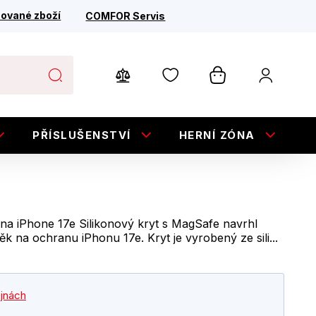
ované zboží
COMFOR Servis
PŘÍSLUŠENSTVÍ
HERNÍ ZÓNA
E
 na iPhone 17e Silikonový kryt s MagSafe navrhl
ěk na ochranu iPhonu 17e. Kryt je vyrobený ze sili...
ejnách