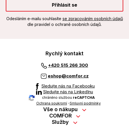
Přihlásit se
Odesláním e-mailu souhlasíte
se zpracováním osobních údajů
dle pravidel o ochraně osobních údajů.
Rychlý kontakt
+420 515 266 300
eshop@comfor.cz
Sledujte nás na Facebooku
Sledujte nás na LinkedInu
chráněno službou
reCAPTCHA
Ochrana soukromí
-
Smluvní podmínky
Vše o nákupu
Nákup na splátky
COMFOR
Služby
Kontakty
Možnosti platby
Servisní služby na prodejně