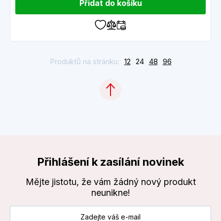
Přidat do košíku
Produktů na stránku:
12
24
48
96
Přihlášení k zasílání novinek
Mějte jistotu, že vám žádný nový produkt
neunikne!