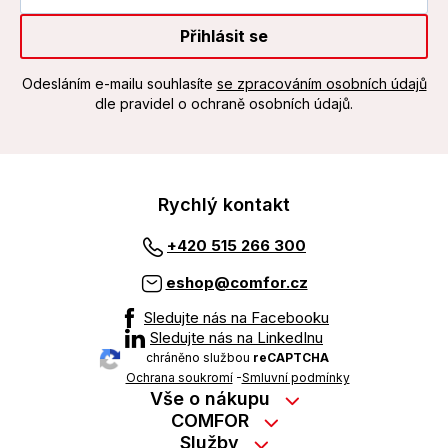
Přihlásit se
Odesláním e-mailu souhlasíte
se zpracováním osobních údajů
dle pravidel o ochraně osobních údajů.
Rychlý kontakt
+420 515 266 300
eshop@comfor.cz
Sledujte nás na Facebooku
Sledujte nás na LinkedInu
chráněno službou
reCAPTCHA
Ochrana soukromí
-
Smluvní podmínky
Vše o nákupu
Nákup na splátky
COMFOR
Služby
Kontakty