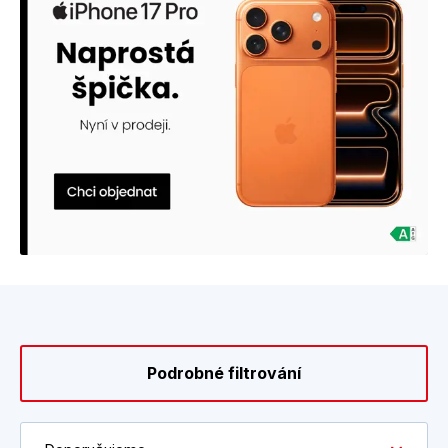
Převratný design a odolnost
I přes svou minimální tloušťku je iPhone Air navržen tak, aby
vydržel víc než všechny předchozí modely:
Titan a Ceramic Shield:
Kombinace ultralehkého
titanového rámečku a nového Ceramic Shieldu 2 na
přední straně zajišťuje 3× vyšší odolnost proti
poškrábání. Zadní strana je pak 4× odolnější proti
prasklinám.
Brilantní 6,5palcový displej
: Prostorná plocha pro
váš obsah v neuvěřitelně štíhlém těle, které chrání
nejvyspělejší sklo na trhu.
Profesionální výkon v tenkém těle
iPhone Air nedělá ústupky ve výkonu. Je vybaven tím
nejlepším, co Apple nabízí:
Čip A19 Pro
: Hyperrychlý a hyperúsporný čip, který
podává profesionální výkon v převratně tenkém
designu.
Podrobné filtrování
48Mpx Fusion fotosoustava
: Dva vyspělé foťáky v
jednom s 2× zoomem v optické kvalitě vám umožní
dosáhnout ideální kompozice z jakéhokoli místa.