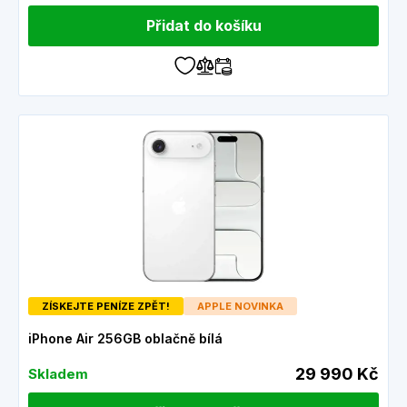
26. Aby zůstala zachována neuvěřitelná štíhlost a zároveň
maximální bezpečí displeje, rádi vám odborně nalepíme
Přidat do košíku
ultra tenké ochranné sklo, které s iPhonem Air dokonale
splyne.
ZÍSKEJTE PENÍZE ZPĚT!
APPLE NOVINKA
iPhone Air 256GB oblačně bílá
29 990 Kč
Skladem