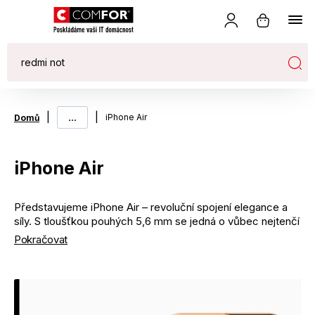
|
...
|
iPhone Air
Domů
iPhone Air
Představujeme iPhone Air – revoluční spojení elegance a
síly. S tloušťkou pouhých 5,6 mm se jedná o vůbec nejtenčí
iPhone v historii, který se téměř ztrácí v ruce, ale přesto
Pokračovat
zůstává nečekaně pevný. Díky ultralehkému titanovému
rámečku a špičkovému profi čipu nabízí iPhone Air zážitek,
který je neskutečně lehký na pohled, ale hyperrychlý při
používání.