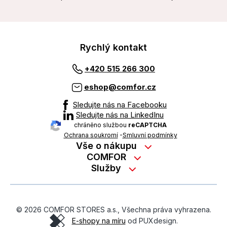
Rychlý kontakt
+420 515 266 300
eshop@comfor.cz
Sledujte nás na Facebooku
Sledujte nás na LinkedInu
chráněno službou
reCAPTCHA
Ochrana soukromí
-
Smluvní podmínky
Vše o nákupu
Nákup na splátky
COMFOR
Služby
Kontakty
Možnosti platby
Servisní služby na prodejně
Kariéra
Reklamace zboží z e-shopu
Garanční prohlídky
O nás
Obchodní podmínky
© 2026 COMFOR STORES a.s., Všechna práva vyhrazena.
On-line podpora
O revimarketu
E-shopy na míru
od PUXdesign.