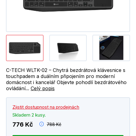
C-TECH WLTK-02 – Chytrá bezdrátová klávesnice s
touchpadem a duálním připojením pro moderní
domácnost i kancelář Objevte pohodlí bezdrátového
ovládání...
Celý popis
Zjistit dostupnost na prodejnách
Skladem 2 kusy.
776 Kč
788 Kč