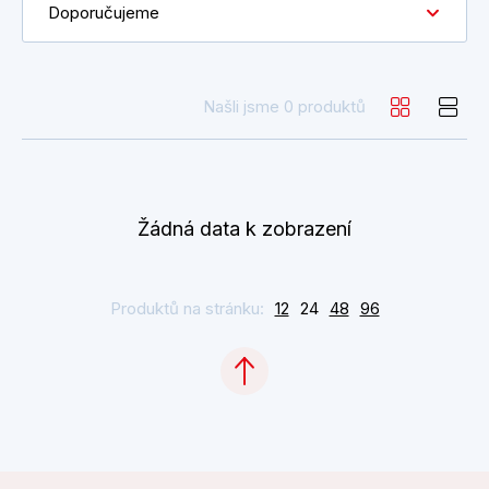
Doporučujeme
Našli jsme 0 produktů
Žádná data k zobrazení
Produktů na stránku:
12
24
48
96