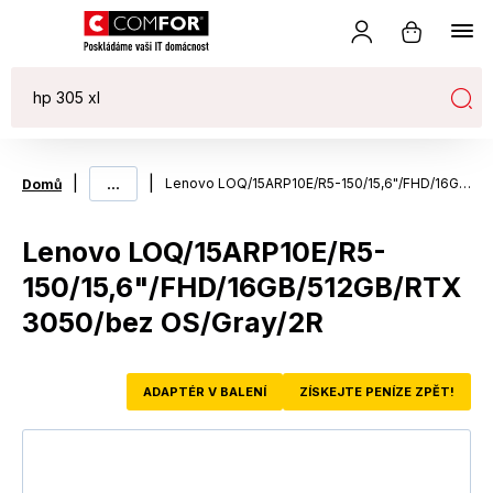
|
...
|
Lenovo LOQ/15ARP10E/R5-150/15,6"/FHD/16GB/512GB/RTX 3050/bez OS/Gray/2R
Domů
Lenovo LOQ/15ARP10E/R5-
150/15,6"/FHD/16GB/512GB/RTX
3050/bez OS/Gray/2R
ADAPTÉR V BALENÍ
ZÍSKEJTE PENÍZE ZPĚT!