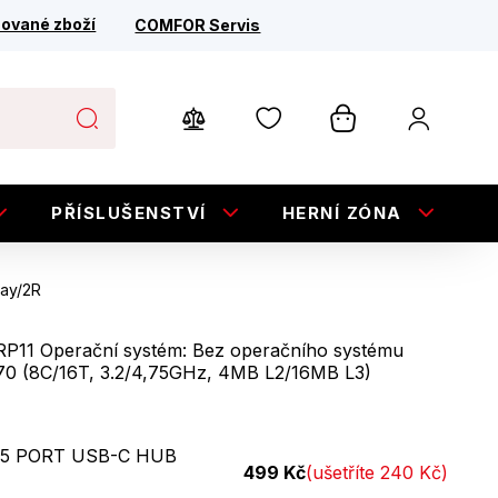
ované zboží
COMFOR Servis
PŘÍSLUŠENSTVÍ
HERNÍ ZÓNA
E
ray/2R
RP11 Operační systém: Bez operačního systému
70 (8C/16T, 3.2/4,75GHz, 4MB L2/16MB L3)
5 PORT USB-C HUB
499 Kč
(ušetříte 240 Kč)