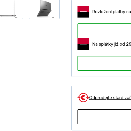
Rozložení platby na
Na splátky již od
2
Odprodejte staré zaří