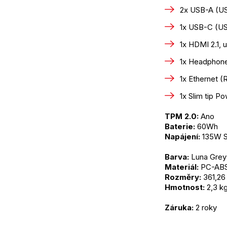
2x USB-A (U
1x USB-C (U
1x HDMI 2.1, 
1x Headphon
1x Ethernet (
1x Slim tip P
TPM 2.0:
 Ano
Baterie:
 60Wh
Napájení:
 135W S
Barva:
 Luna Grey
Materiál:
 PC-AB
Rozměry:
 361,26
Hmotnost:
 2,3 k
Záruka:
 2 roky