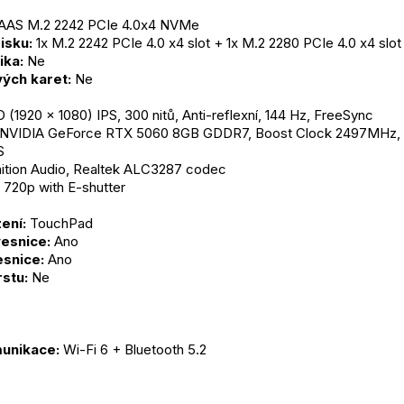
 AAS M.2 2242 PCIe 4.0x4 NVMe
isku:
 1x M.2 2242 PCIe 4.0 x4 slot + 1x M.2 2280 PCIe 4.0 x4 slot
ika:
 Ne
ých karet:
 Ne
D (1920 x 1080) IPS, 300 nitů, Anti-reflexní, 144 Hz, FreeSync
 NVIDIA GeForce RTX 5060 8GB GDDR7, Boost Clock 2497MHz, 
S
nition Audio, Realtek ALC3287 codec
 720p with E-shutter
ení:
 TouchPad
esnice:
 Ano
snice:
 Ano
rstu:
 Ne
unikace:
 Wi-Fi 6 + Bluetooth 5.2