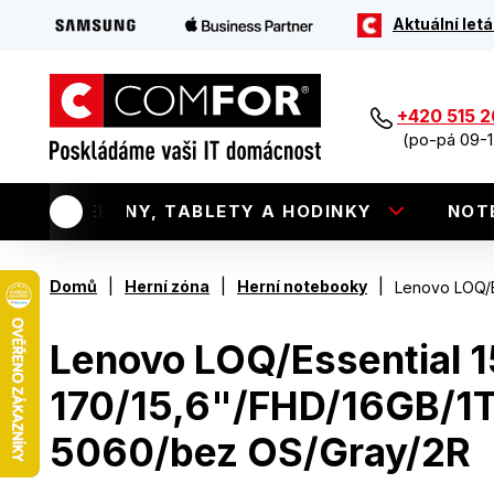
Aktuální letá
+420 515 
(po-pá 09-1
TELEFONY, TABLETY A HODINKY
NOT
|
|
|
Domů
Herní zóna
Herní notebooky
Lenovo LOQ/E
Lenovo LOQ/Essential 
170/15,6"/FHD/16GB/1
5060/bez OS/Gray/2R