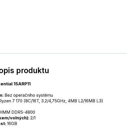
popis produktu
ential 15ARP11
m:
 Bez operačního systému
yzen 7 170 (8C/16T, 3.2/4,75GHz, 4MB L2/16MB L3)
ODIMM DDR5-4800
lkem/volných):
 2/1
st:
 16GB