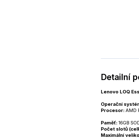
Detailní 
Lenovo LOQ Ess
Operační systé
Procesor: 
AMD R
Paměť:
 16GB S
Počet slotů (ce
Maximální veliko