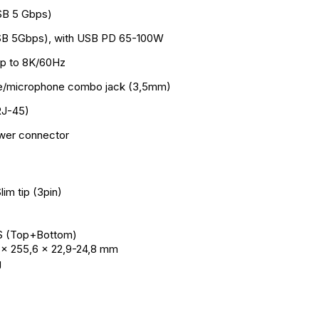
SB 5 Gbps)
SB 5Gbps), with USB PD 65-100W
up to 8K/60Hz
e/microphone combo jack (3,5mm)
RJ-45)
ower connector
lim tip (3pin)
S (Top+Bottom)
 x 255,6 x 22,9-24,8 mm
g