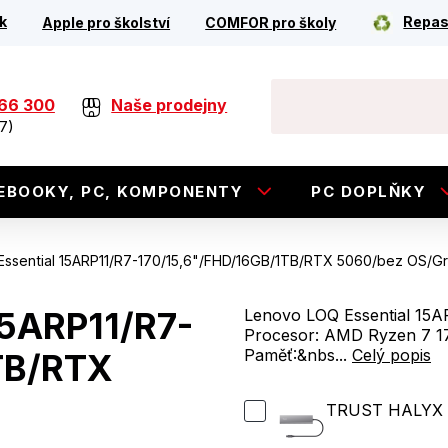
k
Repas
Apple pro školství
COMFOR pro školy
266 300
Naše prodejny
7)
EBOOKY, PC, KOMPONENTY
PC DOPLŇKY
ssential 15ARP11/R7-170/15,6"/FHD/16GB/1TB/RTX 5060/bez OS/G
15ARP11/R7-
Lenovo LOQ Essential 15A
Procesor: AMD Ryzen 7 1
Paměť:&nbs...
Celý popis
TB/RTX
TRUST HALYX 