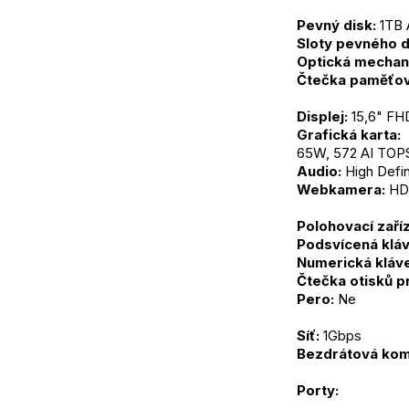
Pevný disk:
 1TB
Sloty pevného d
Optická mechan
Čtečka paměťov
Displej:
 15,6" FH
Grafická karta: 
65W, 572 AI TOP
Audio:
 High Defi
Webkamera:
 HD
Polohovací zaříz
Podsvícená kláv
Numerická kláve
Čtečka otisků p
Pero:
 Ne
Síť:
 1Gbps
Bezdrátová kom
Porty: