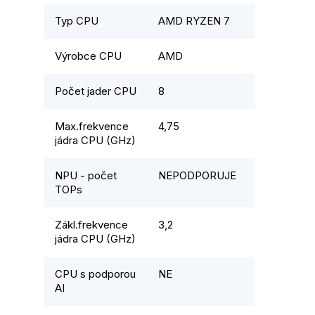
Typ CPU
AMD RYZEN 7
Výrobce CPU
AMD
Počet jader CPU
8
Max.frekvence
4,75
jádra CPU (GHz)
NPU - počet
NEPODPORUJE
TOPs
Zákl.frekvence
3,2
jádra CPU (GHz)
CPU s podporou
NE
AI