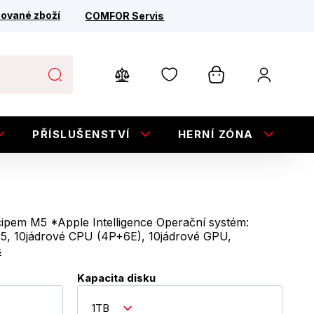
ované zboží
COMFOR Servis
PŘÍSLUŠENSTVÍ
HERNÍ ZÓNA
E
ipem M5 *Apple Intelligence Operační systém:
, 10jádrové CPU (4P+6E), 10jádrové GPU,
s
Kapacita disku
1TB