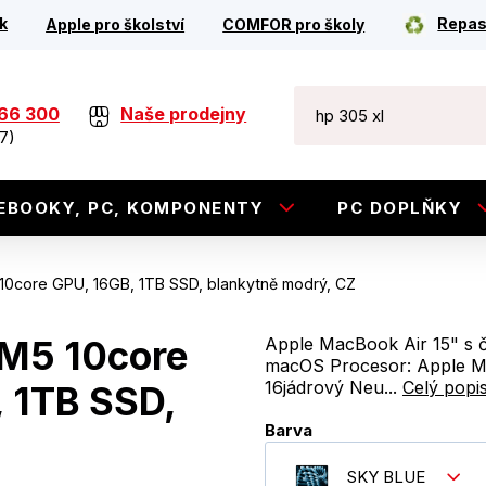
k
Repas
Apple pro školství
COMFOR pro školy
266 300
Naše prodejny
7)
EBOOKY, PC, KOMPONENTY
PC DOPLŇKY
10core GPU, 16GB, 1TB SSD, blankytně modrý, CZ
 M5 10core
Apple MacBook Air 15" s č
macOS Procesor: Apple M5
16jádrový Neu...
Celý popi
 1TB SSD,
Barva
SKY BLUE