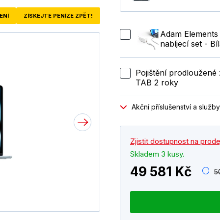
ENÍ
ZÍSKEJTE PENÍZE ZPĚT!
Adam Elements
nabíjecí set - Bí
Pojištění prodloužen
TAB 2 roky
Akční příslušenství a služby
Zjistit dostupnost na prod
Skladem 3 kusy.
49 581 Kč
5