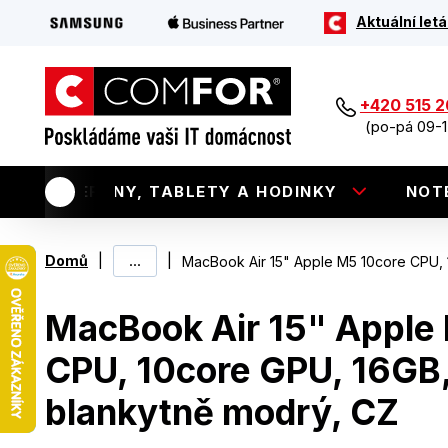
Aktuální letá
+420 515 
(po-pá 09-1
TELEFONY, TABLETY A HODINKY
NOT
|
...
|
Domů
MacBook Air 15" Apple M5 10core CPU, 
MacBook Air 15" Apple
CPU, 10core GPU, 16GB,
blankytně modrý, CZ