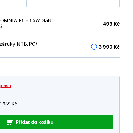
 OMNIA F6 - 65W GaN
499 Kč
lá
é záruky NTB/PC/
3 999 Kč
ejnách
0 989 Kč
Přidat do košíku