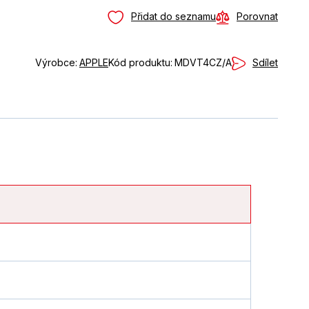
Přidat do seznamu
Porovnat
Sdílet
Výrobce:
APPLE
Kód produktu:
MDVT4CZ/A