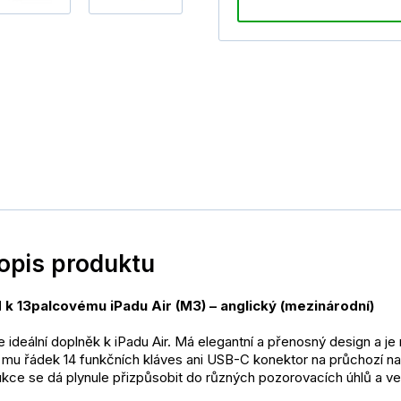
popis produktu
k 13palcovému iPadu Air (M3) – anglický (mezinárodní) 
 ideální doplněk k iPadu Air. Má elegantní a přenosný design a je 
 mu řádek 14 funkčních kláves ani USB-C konektor na průchozí nabí
kce se dá plynule přizpůsobit do různých pozorovacích úhlů a vel