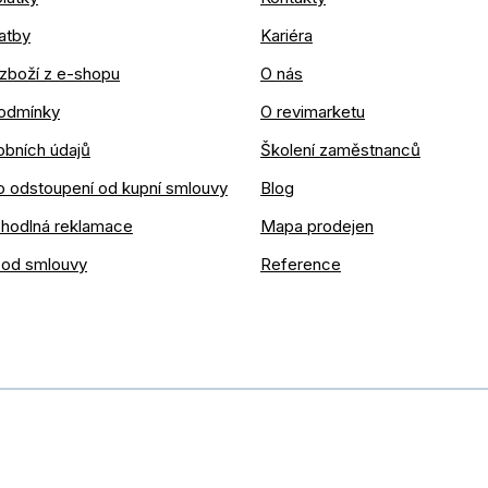
atby
Kariéra
zboží z e-shopu
O nás
odmínky
O revimarketu
obních údajů
Školení zaměstnanců
o odstoupení od kupní smlouvy
Blog
ohodlná reklamace
Mapa prodejen
 od smlouvy
Reference