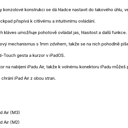
y konzolové konstrukci se dá hladce nastavit do takového úhlu, ve 
ckpad přispívá k citlivému a intuitivnímu ovládání.
h kláves umožňuje pohotově ovládat jas, hlasitost a další funkce.
kový mechanismus s 1mm zdvihem, takže se na nich pohodlně píš
i-Touch gesta a kurzor v iPadOS.
 na nabíjení iPadu Air, takže k volnému konektoru iPadu můžeš př
chrání iPad Air z obou stran.
d Air (M3)
d Air (M2)