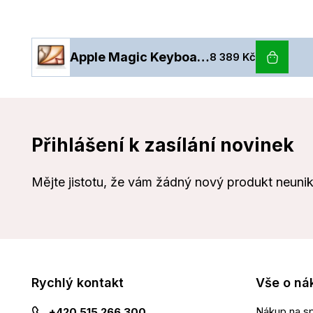
Apple Magic Keyboard k 13" iPadu Air (M3)- anglický (mezinárodní) - bílý
8 389 Kč
Přihlášení k zasílání novinek
Mějte jistotu, že vám žádný nový produkt neuni
Rychlý kontakt
Vše o ná
Nákup na sp
+420 515 266 300