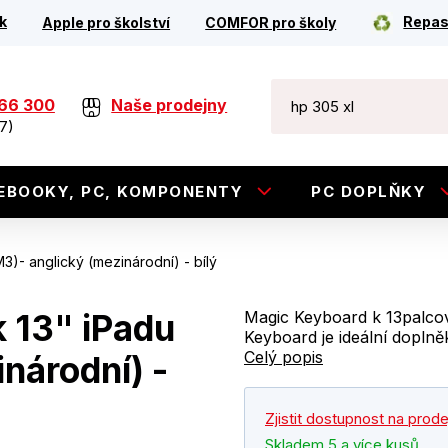
k
Repas
Apple pro školství
COMFOR pro školy
266 300
Naše prodejny
7)
EBOOKY, PC, KOMPONENTY
PC DOPLŇKY
3)- anglický (mezinárodní) - bílý
 13" iPadu
Magic Keyboard k 13palcov
Keyboard je ideální doplněk
Celý popis
inárodní) -
Zjistit dostupnost na prod
Skladem 5 a více kusů