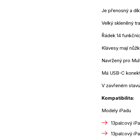
Je přenosný a dík
Velký skleněný tra
Řádek 14 funkčníc
Klávesy mají nůž
Navržený pro Mult
Má USB-C konektor
V zavřeném stavu 
Kompatibilita: 
Modely iPadu
13palcový iPa
13palcový iPa