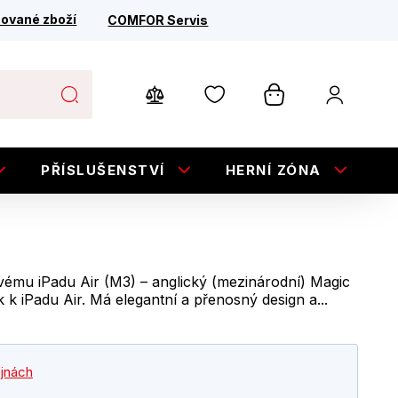
ované zboží
COMFOR Servis
PŘÍSLUŠENSTVÍ
HERNÍ ZÓNA
E
ému iPadu Air (M3) – anglický (mezinárodní) Magic
 k iPadu Air. Má elegantní a přenosný design a...
ejnách