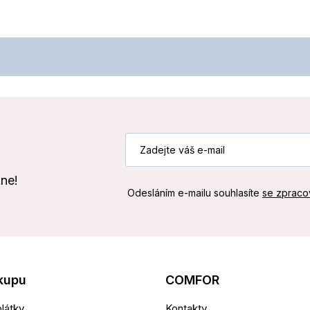
kne!
Odesláním e-mailu souhlasíte
se zpraco
kupu
COMFOR
látky
Kontakty