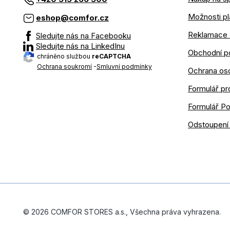
Možnosti pl
eshop@comfor.cz
Reklamace 
Sledujte nás na Facebooku
Sledujte nás na LinkedInu
Obchodní p
chráněno službou
reCAPTCHA
Ochrana soukromí
-
Smluvní podmínky
Ochrana os
Formulář pr
Formulář P
Odstoupení
© 2026 COMFOR STORES a.s., Všechna práva vyhrazena.