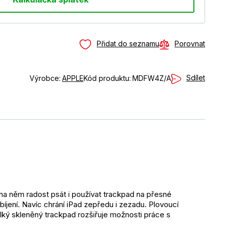
Přidat do seznamu
Porovnat
Sdílet
Výrobce:
APPLE
Kód produktu:
MDFW4Z/A
na něm radost psát i používat trackpad na přesné 
jení. Navíc chrání iPad zepředu i zezadu. Plovoucí 
ký skleněný trackpad rozšiřuje možnosti práce s 