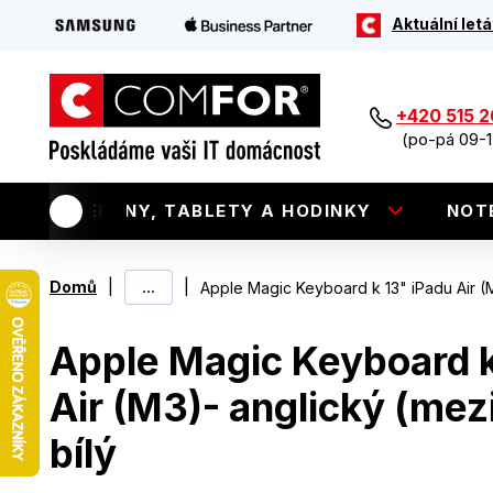
Aktuální letá
+420 515 
(po-pá 09-1
TELEFONY, TABLETY A HODINKY
NOT
|
...
|
Domů
Apple Magic Keyboard k 13" iPadu Air (M
Apple Magic Keyboard k
Air (M3)- anglický (mez
bílý