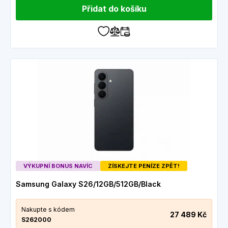
Přidat do košíku
VÝKUPNÍ BONUS NAVÍC
ZÍSKEJTE PENÍZE ZPĚT!
Samsung Galaxy S26/12GB/512GB/Black
Nakupte s kódem
27 489 Kč
S262000