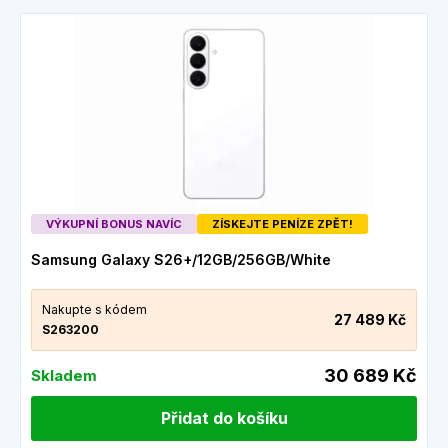
VÝKUPNÍ BONUS NAVÍC
ZÍSKEJTE PENÍZE ZPĚT!
Samsung Galaxy S26+/12GB/256GB/White
Nakupte s kódem
27 489 Kč
S263200
30 689 Kč
Skladem
Přidat do košíku