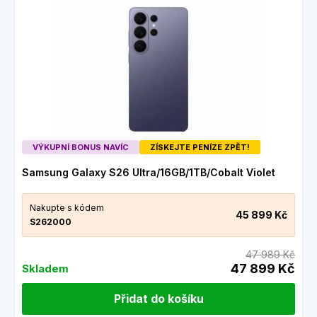
VÝKUPNÍ BONUS NAVÍC
ZÍSKEJTE PENÍZE ZPĚT!
Samsung Galaxy S26 Ultra/16GB/1TB/Cobalt Violet
Nakupte s kódem
45 899 Kč
S262000
47 989 Kč
47 899 Kč
Skladem
Přidat do košíku