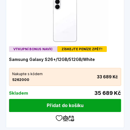
VÝKUPNÍ BONUS NAVÍC
ZÍSKEJTE PENÍZE ZPĚT!
Samsung Galaxy S26+/12GB/512GB/White
Nakupte s kódem
33 689 Kč
S262000
35 689 Kč
Skladem
Přidat do košíku