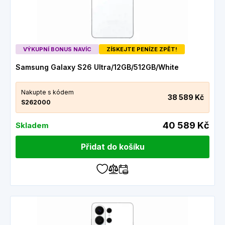
VÝKUPNÍ BONUS NAVÍC
ZÍSKEJTE PENÍZE ZPĚT!
Samsung Galaxy S26 Ultra/12GB/512GB/White
Nakupte s kódem
38 589 Kč
S262000
40 589 Kč
Skladem
Přidat do košíku