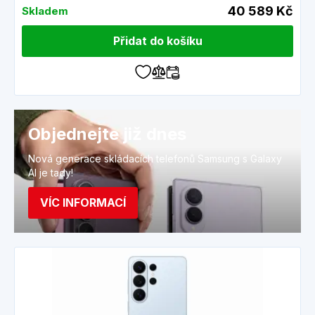
40 589 Kč
Skladem
Přidat do košíku
Objednejte již dnes
Nová generace skládacích telefonů Samsung s Galaxy
AI je tady!
VÍC INFORMACÍ