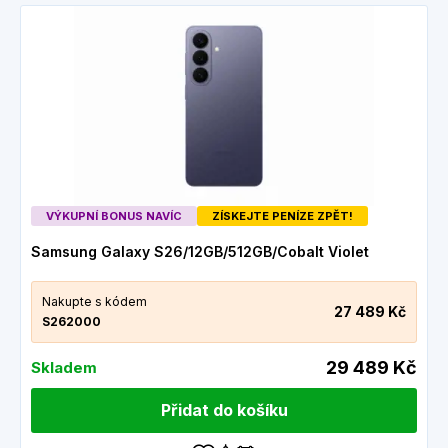
VÝKUPNÍ BONUS NAVÍC
ZÍSKEJTE PENÍZE ZPĚT!
Samsung Galaxy S26/12GB/512GB/Cobalt Violet
Nakupte s kódem
27 489 Kč
S262000
29 489 Kč
Skladem
Přidat do košíku