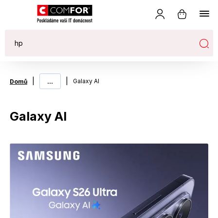
|
...
|
Galaxy AI
Domů
Galaxy AI