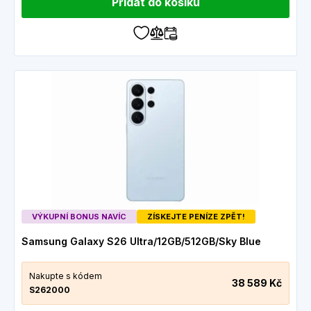
Přidat do košíku
VÝKUPNÍ BONUS NAVÍC
ZÍSKEJTE PENÍZE ZPĚT!
Samsung Galaxy S26 Ultra/12GB/512GB/Sky Blue
Nakupte s kódem
38 589 Kč
S262000