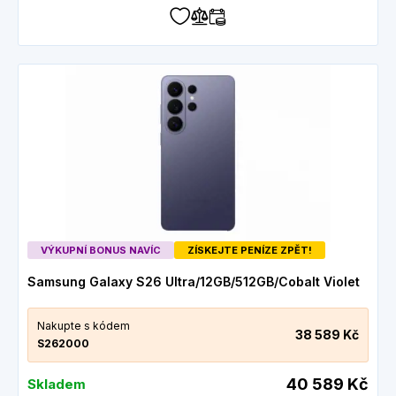
VÝKUPNÍ BONUS NAVÍC
ZÍSKEJTE PENÍZE ZPĚT!
Samsung Galaxy S26 Ultra/12GB/512GB/Cobalt Violet
Nakupte s kódem
38 589 Kč
S262000
40 589 Kč
Skladem