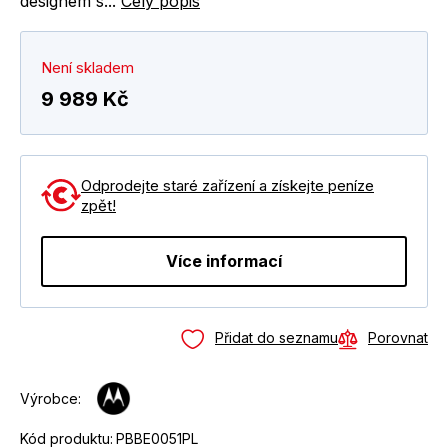
designem s...
Celý popis
Není skladem
9 989 Kč
Odprodejte staré zařízení a získejte peníze
zpět!
Více informací
Přidat do seznamu
Porovnat
Výrobce:
Kód produktu:
PBBE0051PL