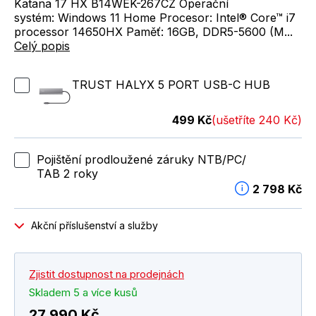
Katana 17 HX B14WEK-267CZ Operační
systém: Windows 11 Home Procesor: Intel® Core™ i7
processor 14650HX Paměť: 16GB, DDR5-5600 (M...
Celý popis
TRUST HALYX 5 PORT USB-C HUB
499 Kč
(ušetříte 240 Kč)
Pojištění prodloužené záruky NTB/PC/
TAB 2 roky
2 798 Kč
Akční příslušenství a služby
Zjistit dostupnost na prodejnách
Skladem 5 a více kusů
27 990 Kč