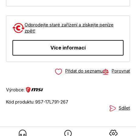
Odprodejte staré zařízení a získejte peníze
zpět!
Více informací
Přidat do seznamu
Porovnat
Výrobce:
Kód produktu:
9S7-17L791-267
Sdílet