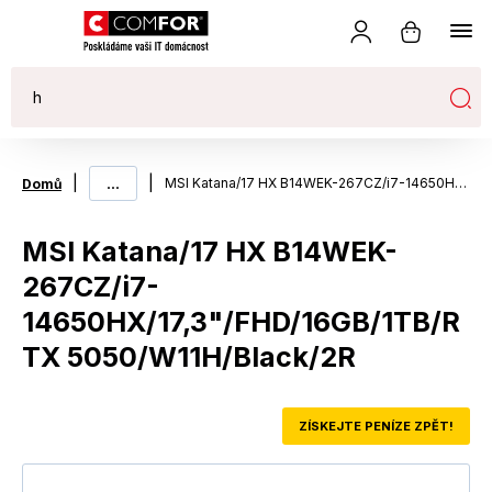
|
...
|
MSI Katana/17 HX B14WEK-267CZ/i7-14650HX/17,3"/FHD/16GB/1TB/RTX 5050/W11H/Black/2R
Domů
MSI Katana/17 HX B14WEK-
267CZ/i7-
14650HX/17,3"/FHD/16GB/1TB/R
TX 5050/W11H/Black/2R
ZÍSKEJTE PENÍZE ZPĚT!