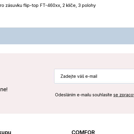
o zásuvku flip-top FT-460xx, 2 klíče, 3 polohy
kne!
Odesláním e-mailu souhlasíte
se zpraco
kupu
COMFOR