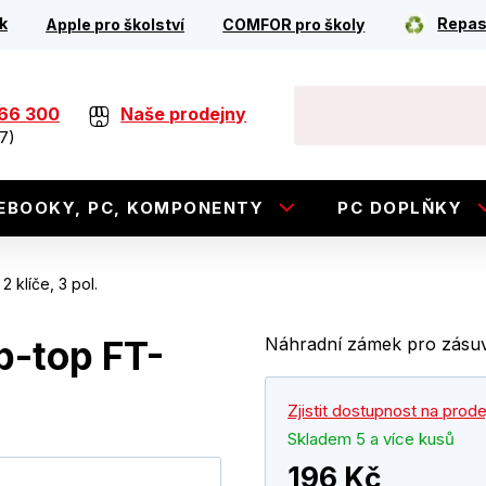
k
Repas
Apple pro školství
COMFOR pro školy
266 300
Naše prodejny
7)
EBOOKY, PC, KOMPONENTY
PC DOPLŇKY
 klíče, 3 pol.
p-top FT-
Náhradní zámek pro zásuvk
Zjistit dostupnost na prod
Skladem 5 a více kusů
196 Kč