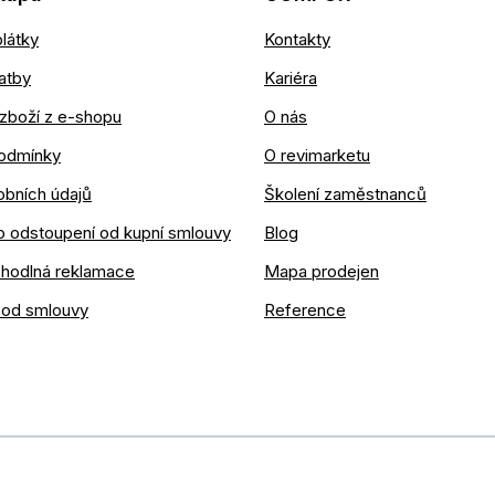
látky
Kontakty
atby
Kariéra
zboží z e-shopu
O nás
odmínky
O revimarketu
obních údajů
Školení zaměstnanců
o odstoupení od kupní smlouvy
Blog
ohodlná reklamace
Mapa prodejen
 od smlouvy
Reference