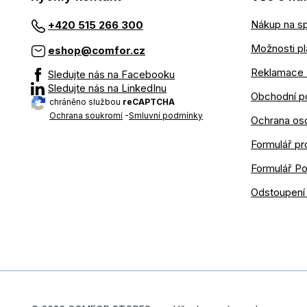
Nákup na sp
+420 515 266 300
Možnosti pl
eshop@comfor.cz
Reklamace 
Sledujte nás na Facebooku
Sledujte nás na LinkedInu
Obchodní p
chráněno službou
reCAPTCHA
Ochrana soukromí
-
Smluvní podmínky
Ochrana os
Formulář pr
Formulář P
Odstoupení