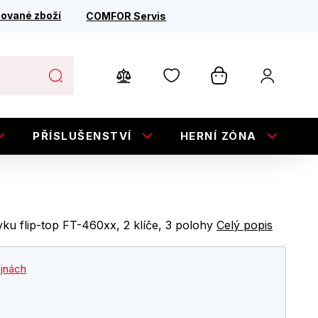
ované zboží
COMFOR Servis
PŘÍSLUŠENSTVÍ
HERNÍ ZÓNA
E
u flip-top FT-460xx, 2 klíče, 3 polohy
Celý popis
ejnách