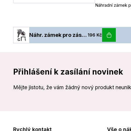
Náhradní zámek pr
Náhr. zámek pro zás. flip-top FT-460xx, 2 klíče, 3 pol.
196 Kč
Přihlášení k zasílání novinek
Mějte jistotu, že vám žádný nový produkt neuni
Rychlý kontakt
Vše o ná