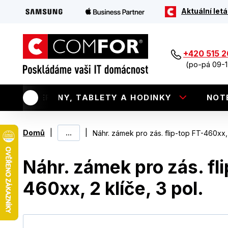
Aktuální letá
+420 515 
(po-pá 09-1
TELEFONY, TABLETY A HODINKY
NOT
|
...
|
Domů
Náhr. zámek pro zás. flip-top FT-460xx, 2
Náhr. zámek pro zás. fli
460xx, 2 klíče, 3 pol.