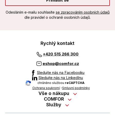
Přihlásit se
Odesláním e-mailu souhlasíte
se zpracováním osobních údajů
dle pravidel o ochraně osobních údajů.
Rychlý kontakt
+420 515 266 300
eshop@comfor.cz
Sledujte nás na Facebooku
Sledujte nás na LinkedInu
chráněno službou
reCAPTCHA
Ochrana soukromí
-
Smluvní podmínky
Vše o nákupu
Nákup na splátky
COMFOR
Služby
Kontakty
Možnosti platby
Servisní služby na prodejně
Kariéra