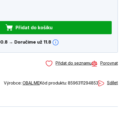
Přidat do košíku
10.8 → Doručíme už 11.8
Přidat do seznamu
Porovnat
Sdílet
Výrobce:
OBAL:ME
Kód produktu:
8596311294853