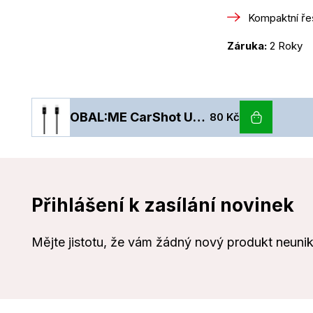
Kompaktní ře
Záruka: 
2 Roky
OBAL:ME CarShot USB-C/USB-C kabel 30cm Black
80 Kč
Přihlášení k zasílání novinek
Mějte jistotu, že vám žádný nový produkt neuni