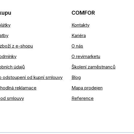
kupu
COMFOR
látky
Kontakty
atby
Kariéra
zboží z e-shopu
O nás
odmínky
O revimarketu
obních údajů
Školení zaměstnanců
o odstoupení od kupní smlouvy
Blog
ohodlná reklamace
Mapa prodejen
 od smlouvy
Reference