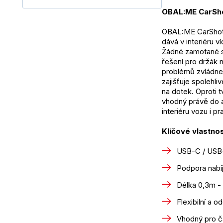
OBAL:ME CarSho
OBAL:ME CarShot j
dává v interiéru 
Žádné zamotané sm
řešení pro držák n
problémů zvládne 
zajišťuje spolehli
na dotek. Oproti t
vhodný právě do a
interiéru vozu i p
Klíčové vlastnos
USB-C / USB
Podpora nabí
Délka 0,3m - 
Flexibilní a o
Vhodný pro č