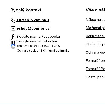
Rychlý kontakt
Vše o ná
Nákup na sp
+420 515 266 300
Možnosti pl
eshop@comfor.cz
Reklamace 
Sledujte nás na Facebooku
Sledujte nás na LinkedInu
Obchodní p
chráněno službou
reCAPTCHA
Ochrana soukromí
-
Smluvní podmínky
Ochrana os
Formulář pr
Formulář P
Odstoupení