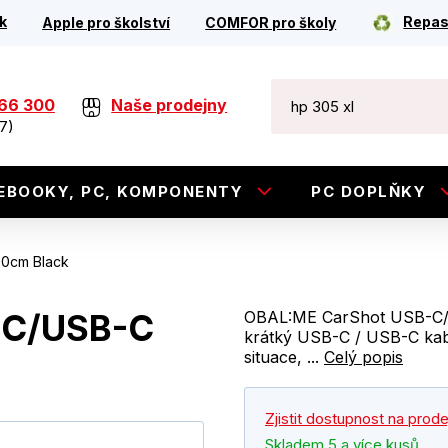
k
Repas
Apple pro školství
COMFOR pro školy
266 300
Naše prodejny
7)
EBOOKY, PC, KOMPONENTY
PC DOPLŇKY
30cm Black
-C/USB-C
OBAL:ME CarShot USB-C/
krátký USB-C / USB-C kabe
situace, ...
Celý popis
Zjistit dostupnost na prod
Skladem 5 a více kusů