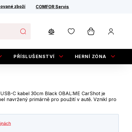
ované zboží
COMFOR Servis
PŘÍSLUŠENSTVÍ
HERNÍ ZÓNA
E
USB-C kabel 30cm Black OBAL:ME CarShot je
l navržený primárně pro použití v autě. Vznikl pro
ejnách