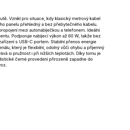
ě. Vznikl pro situace, kdy klasický metrový kabel 
ého panelu přehledný a bez přebytečného kabelu. 
opojení mezi autonabíječkou a telefonem. Ideální 
nmentu. Podporuje nabíjecí výkon až 60 W, takže bez 
zařízení s USB-C portem. Stabilní přenos energie 
álu, který je flexibilní, odolný vůči ohybu a příjemný 
á si pružnost i při nižších teplotách. Díky tomu je 
istické černé provedení přirozeně zapadne do 
voz.