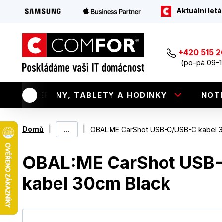
Aktuální letá
+420 515 
(po-pá 09-1
TELEFONY, TABLETY A HODINKY
NOT
|
...
|
Domů
OBAL:ME CarShot USB-C/USB-C kabel 
OBAL:ME CarShot USB
kabel 30cm Black