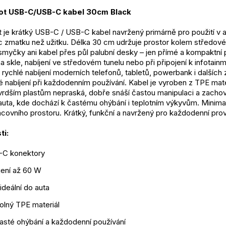
t USB-C/USB-C kabel 30cm Black
e krátký USB-C / USB-C kabel navržený primárně pro použití v aut
víc zmatku než užitku. Délka 30 cm udržuje prostor kolem středov
yčky ani kabel přes půl palubní desky – jen přímé a kompaktní pr
a skle, nabíjení ve středovém tunelu nebo při připojení k infotai
rychlé nabíjení moderních telefonů, tabletů, powerbank i dalších 
vé nabíjení při každodenním používání. Kabel je vyroben z TPE materi
vrdším plastům nepraská, dobře snáší častou manipulaci a zachováv
uta, kde dochází k častému ohýbání i teplotním výkyvům. Minimal
racovního prostoru. Krátký, funkční a navržený pro každodenní pro
ti:
-C konektory
jení až 60 W
ideální do auta
dolný TPE materiál
asté ohýbání a každodenní používání