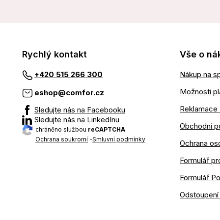
Rychlý kontakt
Vše o ná
Nákup na sp
+420 515 266 300
Možnosti pl
eshop@comfor.cz
Reklamace 
Sledujte nás na Facebooku
Sledujte nás na LinkedInu
Obchodní p
chráněno službou
reCAPTCHA
Ochrana soukromí
-
Smluvní podmínky
Ochrana os
Formulář pr
Formulář P
Odstoupení