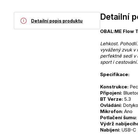
Detailní 
Detailní popis produktu
OBAL:ME Flow T
Lehkost. Pohodlí.
vyvážený zvuk v 
perfektně sedí v 
sport i cestování.
Specifikace: 
Konstrukce: 
Pec
Připojení:
 Blueto
BT Verze:
 5.3
Ovládání:
 Dotyk
Mikrofon: 
Ano
Potlačení šumu:
Výdrž nabíjecíh
Nabíjení: 
USB-C