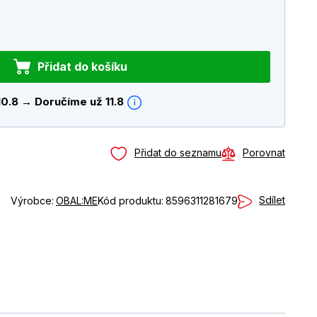
Přidat do košíku
10.8 → Doručíme už 11.8
Přidat do seznamu
Porovnat
Sdílet
Výrobce:
OBAL:ME
Kód produktu:
8596311281679