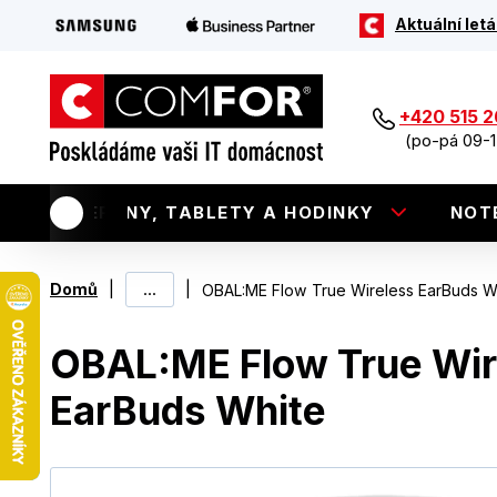
Aktuální letá
+420 515 
(po-pá 09-1
TELEFONY, TABLETY A HODINKY
NOT
|
...
|
Domů
OBAL:ME Flow True Wireless EarBuds W
OBAL:ME Flow True Wir
EarBuds White