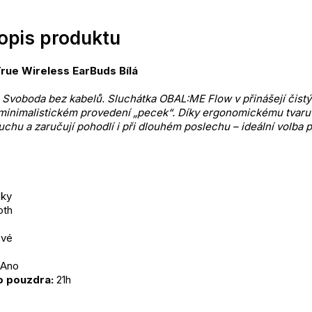
popis produktu
rue Wireless EarBuds Bílá
 Svoboda bez kabelů. Sluchátka OBAL:ME Flow v přinášejí čistý 
minimalistickém provedení „pecek“. Díky ergonomickému tvaru 
uchu a zaručují pohodlí i při dlouhém poslechu – ideální volba pr
ky
oth
ové
 Ano
o pouzdra: 
21h