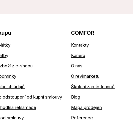
kupu
COMFOR
látky
Kontakty
atby
Kariéra
zboží z e-shopu
O nás
odmínky
O revimarketu
obních údajů
Školení zaměstnanců
o odstoupení od kupní smlouvy
Blog
ohodlná reklamace
Mapa prodejen
 od smlouvy
Reference