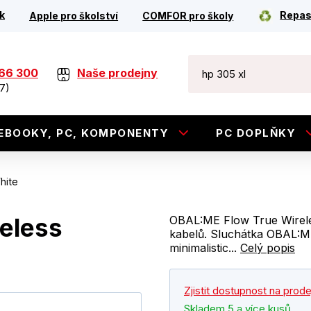
k
Repas
Apple pro školství
COMFOR pro školy
266 300
Naše prodejny
7)
EBOOKY, PC, KOMPONENTY
PC DOPLŇKY
hite
eless
OBAL:ME Flow True Wirele
kabelů. Sluchátka OBAL:ME
minimalistic...
Celý popis
Zjistit dostupnost na prod
Skladem 5 a více kusů