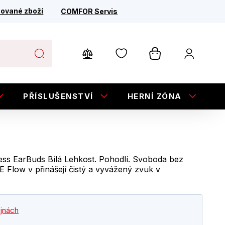
ované zboží
COMFOR Servis
PŘÍSLUŠENSTVÍ
HERNÍ ZÓNA
E
ss EarBuds Bílá Lehkost. Pohodlí. Svoboda bez
 Flow v přinášejí čistý a vyvážený zvuk v
ejnách