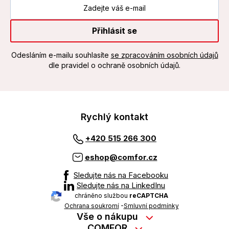
Přihlásit se
Odesláním e-mailu souhlasíte
se zpracováním osobních údajů
dle pravidel o ochraně osobních údajů.
Rychlý kontakt
+420 515 266 300
eshop@comfor.cz
Sledujte nás na Facebooku
Sledujte nás na LinkedInu
chráněno službou
reCAPTCHA
Ochrana soukromí
-
Smluvní podmínky
Vše o nákupu
Nákup na splátky
COMFOR