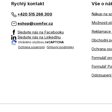
Rychlý kontakt
Vše o ná
Nákup na sp
+420 515 266 300
Možnosti pl
eshop@comfor.cz
Reklamace 
Sledujte nás na Facebooku
Sledujte nás na LinkedInu
Obchodní p
chráněno službou
reCAPTCHA
Ochrana soukromí
-
Smluvní podmínky
Ochrana os
Formulář pr
Formulář P
Odstoupení