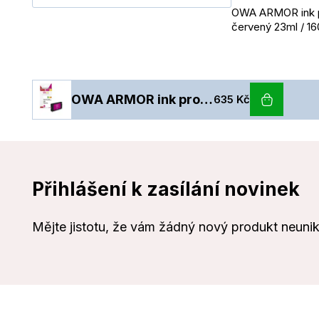
OWA ARMOR ink pr
červený 23ml / 1
OWA ARMOR ink pro HP 3JA28AE,(963XL),červená/magenta
635 Kč
Přihlášení k zasílání novinek
Mějte jistotu, že vám žádný nový produkt neuni