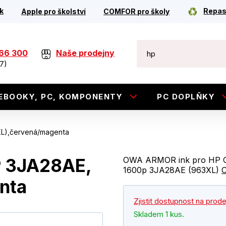
k
Repas
Apple pro školství
COMFOR pro školy
266 300
Naše prodejny
7)
EBOOKY, PC, KOMPONENTY
PC DOPLŇKY
L),červená/magenta
P 3JA28AE,
OWA ARMOR ink pro HP Off
1600p 3JA28AE (963XL)
C
nta
Zjistit dostupnost na prod
Skladem 1 kus.