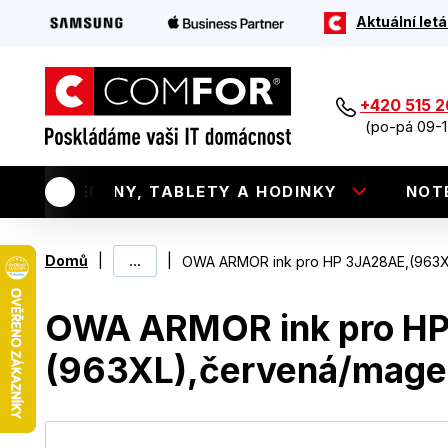
Aktuální letá
+420 515 
(po-pá 09-1
TELEFONY, TABLETY A HODINKY
NOT
|
...
|
Domů
OWA ARMOR ink pro HP 3JA28AE,(963X
OWA ARMOR ink pro H
(963XL),červená/mage