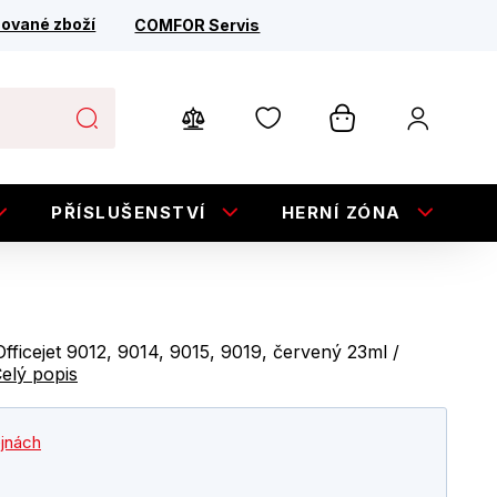
ované zboží
COMFOR Servis
PŘÍSLUŠENSTVÍ
HERNÍ ZÓNA
E
icejet 9012, 9014, 9015, 9019, červený 23ml /
elý popis
ejnách