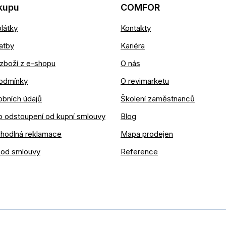
kupu
COMFOR
látky
Kontakty
atby
Kariéra
zboží z e-shopu
O nás
odmínky
O revimarketu
obních údajů
Školení zaměstnanců
o odstoupení od kupní smlouvy
Blog
ohodlná reklamace
Mapa prodejen
 od smlouvy
Reference