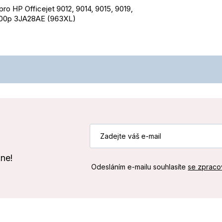
o HP Officejet 9012, 9014, 9015, 9019,
600p 3JA28AE (963XL)
kne!
Odesláním e-mailu souhlasíte
se zpraco