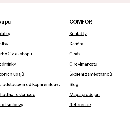
kupu
COMFOR
látky
Kontakty
atby
Kariéra
zboží z e-shopu
O nás
odmínky
O revimarketu
obních údajů
Školení zaměstnanců
o odstoupení od kupní smlouvy
Blog
ohodlná reklamace
Mapa prodejen
 od smlouvy
Reference