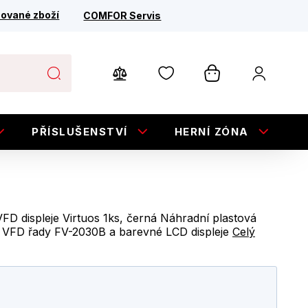
ované zboží
COMFOR Servis
PŘÍSLUŠENSTVÍ
HERNÍ ZÓNA
E
FD displeje Virtuos 1ks, černá Náhradní plastová
 - VFD řady FV-2030B a barevné LCD displeje
Celý