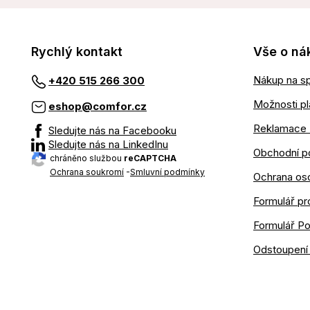
Rychlý kontakt
Vše o ná
Nákup na sp
+420 515 266 300
Možnosti pl
eshop@comfor.cz
Reklamace 
Sledujte nás na Facebooku
Sledujte nás na LinkedInu
Obchodní p
chráněno službou
reCAPTCHA
Ochrana soukromí
-
Smluvní podmínky
Ochrana os
Formulář pr
Formulář P
Odstoupení