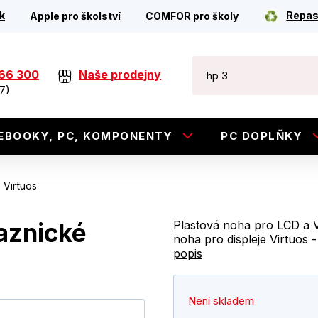
k
Repas
Apple pro školství
COMFOR pro školy
266 300
Naše prodejny
7)
EBOOKY, PC, KOMPONENTY
PC DOPLŇKY
 Virtuos
aznické
Plastová noha pro LCD a V
noha pro displeje Virtuos
popis
Není skladem