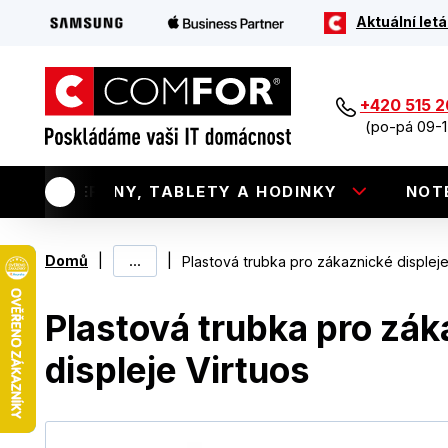
Aktuální letá
+420 515 
(po-pá 09-1
TELEFONY, TABLETY A HODINKY
NOT
|
...
|
Domů
Plastová trubka pro zákaznické displeje
Plastová trubka pro zák
displeje Virtuos