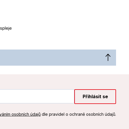
spleje
Přihlásit se
váním osobních údajů
dle pravidel o ochraně osobních údajů.