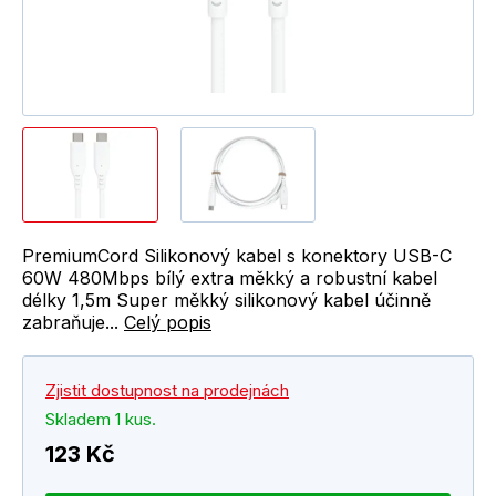
PremiumCord Silikonový kabel s konektory USB-C
60W 480Mbps bílý extra měkký a robustní kabel
délky 1,5m Super měkký silikonový kabel účinně
zabraňuje...
Celý popis
Zjistit dostupnost na prodejnách
Skladem 1 kus.
123 Kč