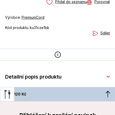
Přidat do seznamu
Porovnat
Výrobce:
PremiumCord
Kód produktu:
ku31cze1bk
Sdílet
Detailní popis produktu
120 Kč