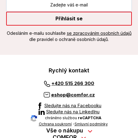
Přihlásit se
Odesláním e-mailu souhlasíte
se zpracováním osobních údajů
dle pravidel o ochraně osobních údajů.
Rychlý kontakt
+420 515 266 300
eshop@comfor.cz
Sledujte nás na Facebooku
Sledujte nás na LinkedInu
chráněno službou
reCAPTCHA
Ochrana soukromí
-
Smluvní podmínky
Vše o nákupu
Nákup na splátky
COMFOR