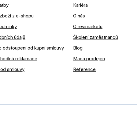
atby
Kariéra
zboží z e-shopu
O nás
odmínky
O revimarketu
obních údajů
Školení zaměstnanců
o odstoupení od kupní smlouvy
Blog
ohodlná reklamace
Mapa prodejen
 od smlouvy
Reference