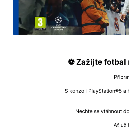
⚽ Zažijte fotba
Připra
S konzolí PlayStation®5 a
Nechte se vtáhnout d
Ať už 