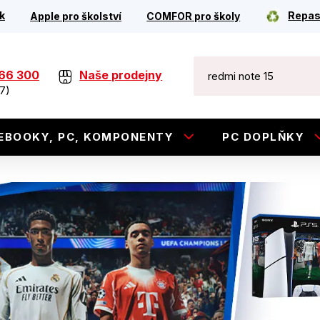
k
Repas
Apple pro školství
COMFOR pro školy
266 300
Naše prodejny
7)
EBOOKY, PC, KOMPONENTY
PC DOPLŇKY