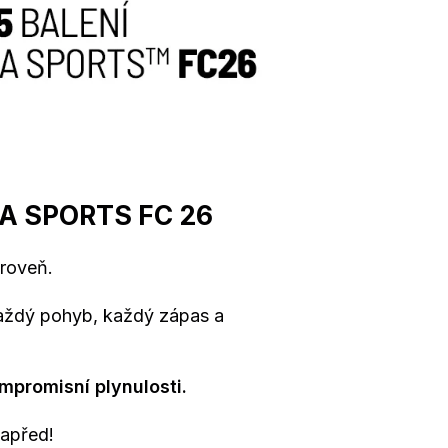
 EA SPORTS FC 26
úroveň.
každý pohyb, každý zápas a
mpromisní plynulosti.
napřed!