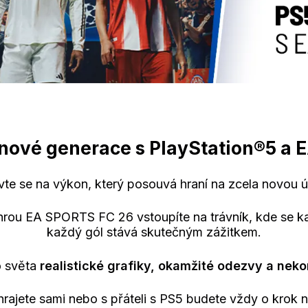
l nové generace s PlayStation®5 a
vte se na výkon, který posouvá hraní na zcela novou 
 hrou EA SPORTS FC 26 vstoupíte na trávník, kde se 
každý gól stává skutečným zážitkem.
o světa
realistické grafiky, okamžité odezvy a neko
hrajete sami nebo s přáteli s PS5 budete vždy o krok 