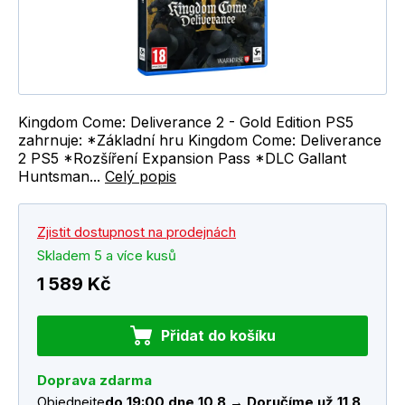
Kingdom Come: Deliverance 2 - Gold Edition PS5
zahrnuje: *Základní hru Kingdom Come: Deliverance
2 PS5 *Rozšíření Expansion Pass *DLC Gallant
Huntsman...
Celý popis
Zjistit dostupnost na prodejnách
Skladem 5 a více kusů
1 589 Kč
Přidat do košíku
Doprava zdarma
Objednejte
do 19:00 dne 10.8 → Doručíme už 11.8