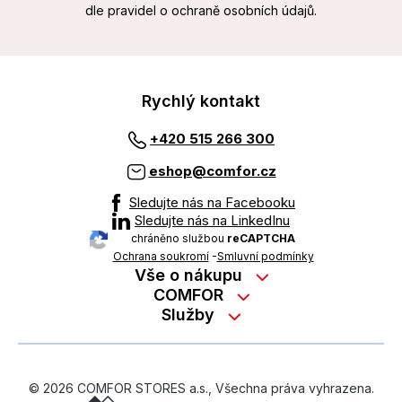
dle pravidel o ochraně osobních údajů.
Rychlý kontakt
+420 515 266 300
eshop@comfor.cz
Sledujte nás na Facebooku
Sledujte nás na LinkedInu
chráněno službou
reCAPTCHA
Ochrana soukromí
-
Smluvní podmínky
Vše o nákupu
Nákup na splátky
COMFOR
Služby
Kontakty
Možnosti platby
Servisní služby na prodejně
Kariéra
Reklamace zboží z e-shopu
Garanční prohlídky
O nás
Obchodní podmínky
© 2026 COMFOR STORES a.s., Všechna práva vyhrazena.
On-line podpora