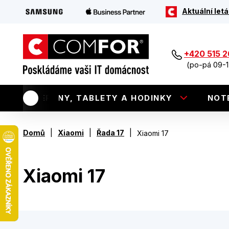
Aktuální letá
+420 515 
(po-pá 09-1
TELEFONY, TABLETY A HODINKY
NOT
|
|
|
Domů
Xiaomi
Řada 17
Xiaomi 17
Xiaomi 17