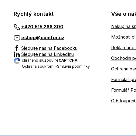
Rychlý kontakt
Vše o ná
Nákup na sp
+420 515 266 300
Možnosti pl
eshop@comfor.cz
Reklamace 
Sledujte nás na Facebooku
Sledujte nás na LinkedInu
Obchodní p
chráněno službou
reCAPTCHA
Ochrana soukromí
-
Smluvní podmínky
Ochrana os
Formulář pr
Formulář P
Odstoupení