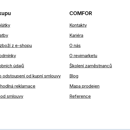
kupu
COMFOR
látky
Kontakty
atby
Kariéra
zboží z e-shopu
O nás
odmínky
O revimarketu
obních údajů
Školení zaměstnanců
o odstoupení od kupní smlouvy
Blog
ohodlná reklamace
Mapa prodejen
 od smlouvy
Reference