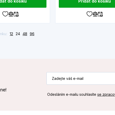
idat do košíku
Přidat do košíku
nku:
12
24
48
96
kne!
Odesláním e-mailu souhlasíte
se zpraco