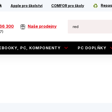
k
Repas
Apple pro školství
COMFOR pro školy
266 300
Naše prodejny
7)
EBOOKY, PC, KOMPONENTY
PC DOPLŇKY