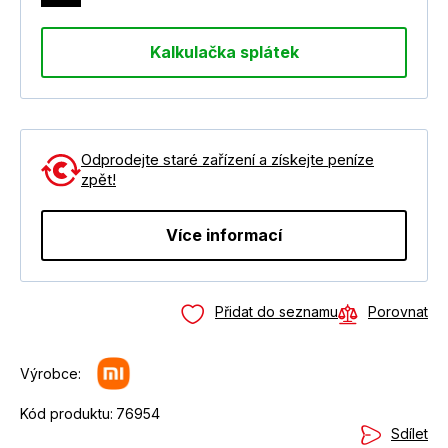
Kalkulačka splátek
Odprodejte staré zařízení a získejte peníze
zpět!
Více informací
Přidat do seznamu
Porovnat
Výrobce:
Kód produktu:
76954
Sdílet