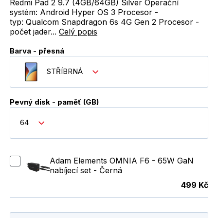
Redmi Pad 2 9.7 (4GB/64GB) Silver Operační
systém: Android Hyper OS 3 Procesor -
typ: Qualcom Snapdragon 6s 4G Gen 2 Procesor -
počet jader...
Celý popis
Barva - přesná
STŘÍBRNÁ
Pevný disk - paměť (GB)
64
Adam Elements OMNIA F6 - 65W GaN
nabíjecí set - Černá
499 Kč