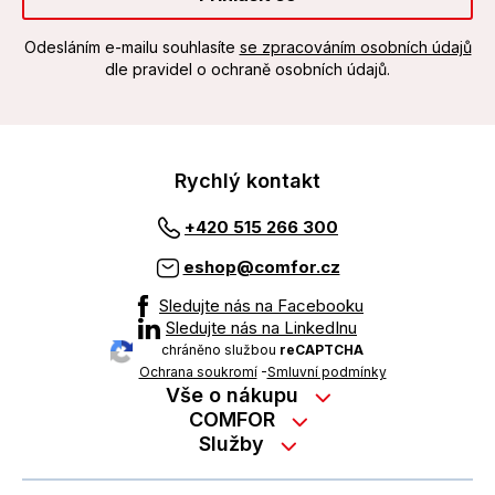
Odesláním e-mailu souhlasíte
se zpracováním osobních údajů
dle pravidel o ochraně osobních údajů.
Rychlý kontakt
+420 515 266 300
eshop@comfor.cz
Sledujte nás na Facebooku
Sledujte nás na LinkedInu
chráněno službou
reCAPTCHA
Ochrana soukromí
-
Smluvní podmínky
Vše o nákupu
Nákup na splátky
COMFOR
Služby
Kontakty
Možnosti platby
Servisní služby na prodejně
Kariéra