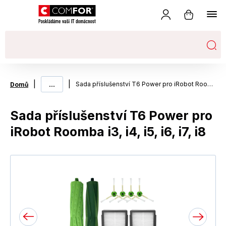
|
...
|
Sada příslušenství T6 Power pro iRobot Roomba i3, i4, i5, i6, i7, i8
Domů
Sada příslušenství T6 Power pro
iRobot Roomba i3, i4, i5, i6, i7, i8