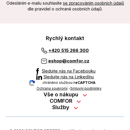
Odesláním e-mailu souhlasíte
se zpracováním osobních údajů
dle pravidel o ochraně osobních údajů.
Rychlý kontakt
+420 515 266 300
eshop@comfor.cz
Sledujte nás na Facebooku
Sledujte nás na LinkedInu
chráněno službou
reCAPTCHA
Ochrana soukromí
-
Smluvní podmínky
Vše o nákupu
Nákup na splátky
COMFOR
Služby
Kontakty
Možnosti platby
Servisní služby na prodejně
Kariéra
Reklamace zboží z e-shopu
Garanční prohlídky
O nás