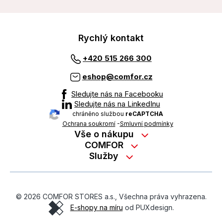
Rychlý kontakt
+420 515 266 300
eshop@comfor.cz
Sledujte nás na Facebooku
Sledujte nás na LinkedInu
chráněno službou
reCAPTCHA
Ochrana soukromí
-
Smluvní podmínky
Vše o nákupu
Nákup na splátky
COMFOR
Služby
Kontakty
Možnosti platby
Servisní služby na prodejně
Kariéra
Reklamace zboží z e-shopu
Garanční prohlídky
O nás
Obchodní podmínky
© 2026 COMFOR STORES a.s., Všechna práva vyhrazena.
On-line podpora
O revimarketu
E-shopy na míru
od PUXdesign.
Ochrana osobních údajů
Pozáruční servis