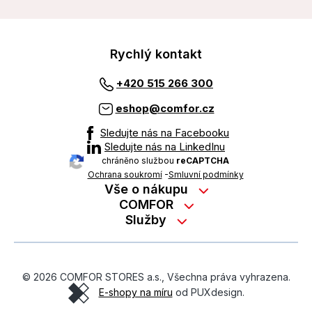
Rychlý kontakt
+420 515 266 300
eshop@comfor.cz
Sledujte nás na Facebooku
Sledujte nás na LinkedInu
chráněno službou
reCAPTCHA
Ochrana soukromí
-
Smluvní podmínky
Vše o nákupu
Nákup na splátky
COMFOR
Služby
Kontakty
Možnosti platby
Servisní služby na prodejně
Kariéra
Reklamace zboží z e-shopu
Garanční prohlídky
O nás
Obchodní podmínky
© 2026 COMFOR STORES a.s., Všechna práva vyhrazena.
On-line podpora
O revimarketu
E-shopy na míru
od PUXdesign.
Ochrana osobních údajů
Pozáruční servis