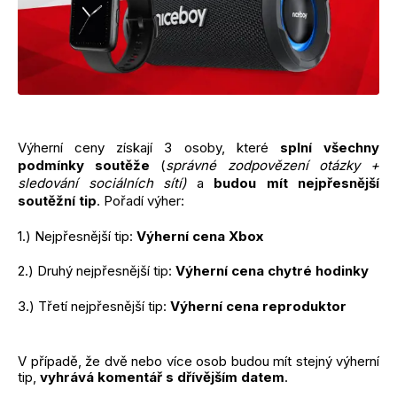
Výherní ceny získají 3 osoby, které
splní všechny
podmínky soutěže
(
správné zodpovězení otázky +
sledování sociálních sítí)
a
budou mít nejpřesnější
soutěžní tip
. Pořadí výher:
1.) Nejpřesnější tip:
Výherní cena Xbox
2.) Druhý nejpřesnější tip:
Výherní cena chytré hodinky
3.) Třetí nejpřesnější tip:
Výherní cena reproduktor
V případě, že dvě nebo více osob budou mít stejný výherní
tip,
vyhrává komentář s dřívějším datem
.