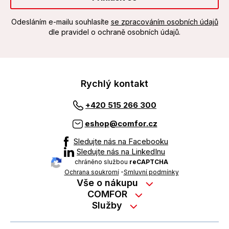
Odesláním e-mailu souhlasíte
se zpracováním osobních údajů
dle pravidel o ochraně osobních údajů.
Rychlý kontakt
+420 515 266 300
eshop@comfor.cz
Sledujte nás na Facebooku
Sledujte nás na LinkedInu
chráněno službou
reCAPTCHA
Ochrana soukromí
-
Smluvní podmínky
Vše o nákupu
Nákup na splátky
COMFOR
Služby
Kontakty
Možnosti platby
Servisní služby na prodejně
Kariéra