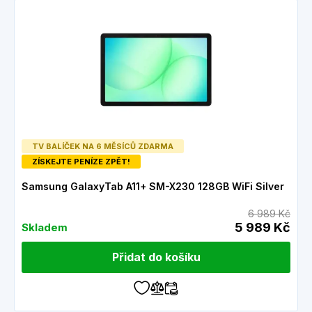
TV BALÍČEK NA 6 MĚSÍCŮ ZDARMA
ZÍSKEJTE PENÍZE ZPĚT!
Samsung GalaxyTab A11+ SM-X230 128GB WiFi Silver
6 989 Kč
5 989 Kč
Skladem
Přidat do košíku