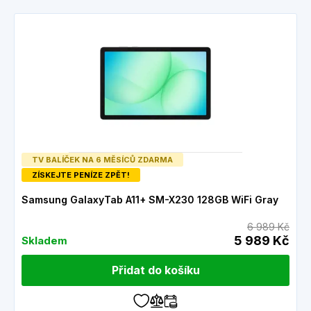
TV BALÍČEK NA 6 MĚSÍCŮ ZDARMA
ZÍSKEJTE PENÍZE ZPĚT!
Samsung GalaxyTab A11+ SM-X230 128GB WiFi Gray
6 989 Kč
5 989 Kč
Skladem
Přidat do košíku