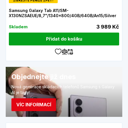
ZÍSKEJTE PENÍZE ZPĚT!
Samsung Galaxy Tab A11/SM-
X130NZSAEUE/8,7"/1340x800/4GB/64GB/An15/Silver
3 989 Kč
Skladem
Přidat do košíku
Objednejte již dnes
Nová generace skládacích telefonů Samsung s Galaxy
AI je tady!
VÍC INFORMACÍ