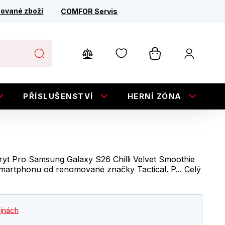
ované zboží
COMFOR Servis
PŘÍSLUŠENSTVÍ
HERNÍ ZÓNA
E
Kryt Pro Samsung Galaxy S26 Chilli Velvet Smoothie
smartphonu od renomované značky Tactical. P...
Celý
ejnách