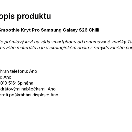
popis produktu
 Smoothie Kryt Pro Samsung Galaxy S26 Chilli
je prémiový kryt na záda smartphonu od renomované značky Tact
onového materiálu a je v ekologickém obalu z recyklovaného pap
a hran telefonu: Ano
u: Ano
10 516: Splněna
zdrátovými nabíječkami: Ano
roti poškrábání displeje: Ano