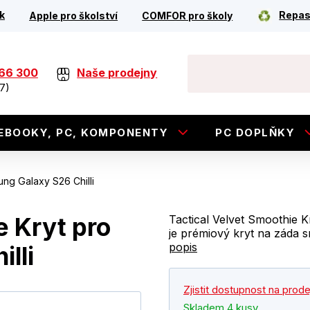
k
Repas
Apple pro školství
COMFOR pro školy
266 300
Naše prodejny
7)
EBOOKY, PC, KOMPONENTY
PC DOPLŇKY
ng Galaxy S26 Chilli
e Kryt pro
Tactical Velvet Smoothie 
je prémiový kryt na záda 
popis
lli
Zjistit dostupnost na prod
Skladem 4 kusy.