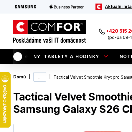
Aktuální letá
+420 515 
(po-pá 09-1
TELEFONY, TABLETY A HODINKY
NOT
|
...
|
Domů
Tactical Velvet Smoothie Kryt pro Samsu
Tactical Velvet Smoothi
Samsung Galaxy S26 Chi