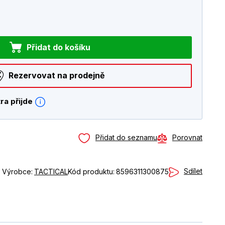
Přidat do košíku
Rezervovat na prodejně
ra přijde
Přidat do seznamu
Porovnat
Sdílet
Výrobce:
TACTICAL
Kód produktu:
8596311300875