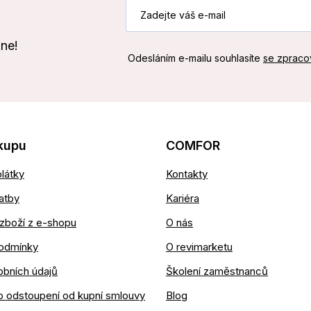
kne!
Odesláním e-mailu souhlasíte
se zpraco
kupu
COMFOR
látky
Kontakty
atby
Kariéra
zboží z e-shopu
O nás
odmínky
O revimarketu
obních údajů
Školení zaměstnanců
o odstoupení od kupní smlouvy
Blog