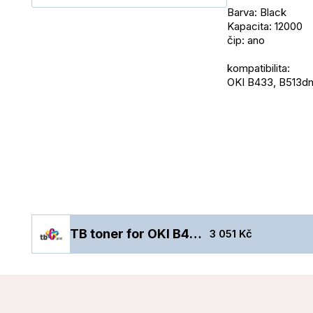
Barva: Black
Kapacita: 12000
čip: ano
kompatibilita:
OKI B433, B513d
TB toner for OKI B433/513 TO-B433XXN BK 100% new
3 051 Kč