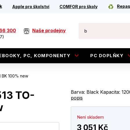
k
Repas
Apple pro školství
COMFOR pro školy
266 300
Naše prodejny
7)
EBOOKY, PC, KOMPONENTY
PC DOPLŇKY
N BK 100% new
513 TO-
Barva: Black Kapacita: 120
popis
w
Není skladem
3 051 Kč