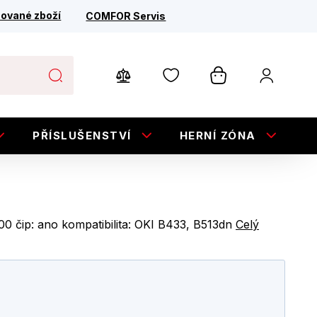
ované zboží
COMFOR Servis
PŘÍSLUŠENSTVÍ
HERNÍ ZÓNA
E
00 čip: ano kompatibilita: OKI B433, B513dn
Celý