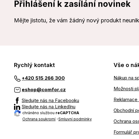
Přihlášení k zasílání novinek
Mějte jistotu, že vám žádný nový produkt neuni
Rychlý kontakt
Vše o ná
Nákup na sp
+420 515 266 300
Možnosti pl
eshop@comfor.cz
Reklamace 
Sledujte nás na Facebooku
Sledujte nás na LinkedInu
Obchodní p
chráněno službou
reCAPTCHA
Ochrana soukromí
-
Smluvní podmínky
Ochrana os
Formulář pr