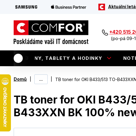
Aktuální letá
+420 515 
(po-pá 09-1
TELEFONY, TABLETY A HODINKY
NOT
|
...
|
Domů
TB toner for OKI B433/513 TO-B433XX
TB toner for OKI B433/
B433XXN BK 100% ne