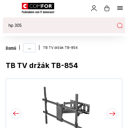
|
...
|
TB TV držák TB-854
Domů
TB TV držák TB-854