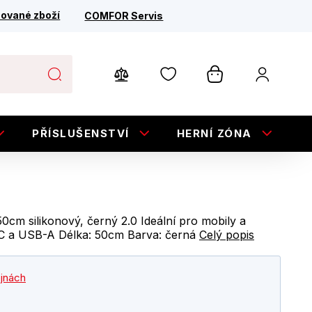
ované zboží
COMFOR Servis
PŘÍSLUŠENSTVÍ
HERNÍ ZÓNA
E
cm silikonový, černý 2.0 Ideální pro mobily a
C a USB-A Délka: 50cm Barva: černá
Celý popis
ejnách