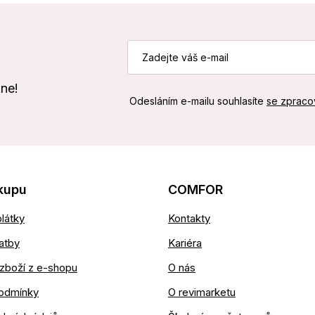
kne!
Odesláním e-mailu souhlasíte
se zpraco
kupu
COMFOR
látky
Kontakty
atby
Kariéra
zboží z e-shopu
O nás
odmínky
O revimarketu