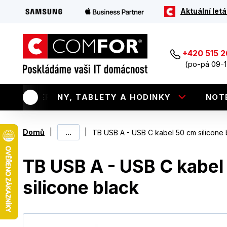
Aktuální letá
+420 515 
(po-pá 09-1
TELEFONY, TABLETY A HODINKY
NOT
|
...
|
Domů
TB USB A - USB C kabel 50 cm silicone 
TB USB A - USB C kabel
silicone black