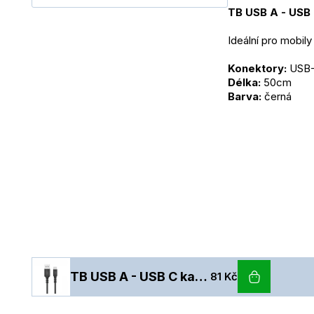
TB USB A - USB 
Ideální pro mobily
Konektory:
 USB
Délka:
 50cm
Barva:
 černá
TB USB A - USB C kabel 50 cm silicone black
81 Kč