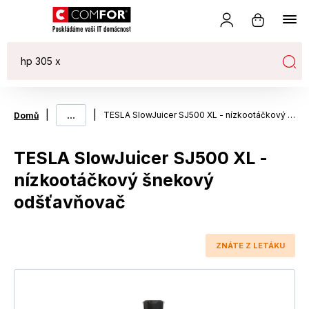
|
...
|
TESLA SlowJuicer SJ500 XL - nízkootáčkový šnekový odšťavňovač
Domů
TESLA SlowJuicer SJ500 XL -
nízkootáčkový šnekový
odšťavňovač
ZNÁTE Z LETÁKU