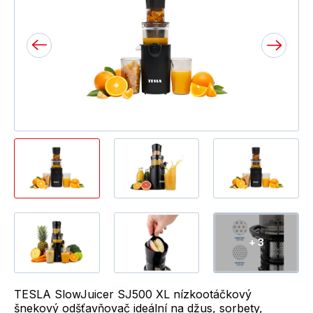
+ 3
TESLA SlowJuicer SJ500 XL nízkootáčkový
šnekový odšťavňovač ideální na džus, sorbety,