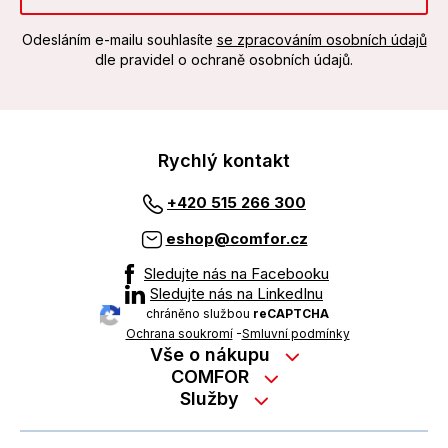
Odesláním e-mailu souhlasíte
se zpracováním osobních údajů
dle pravidel o ochraně osobních údajů.
Rychlý kontakt
+420 515 266 300
eshop@comfor.cz
Sledujte nás na Facebooku
Sledujte nás na LinkedInu
chráněno službou
reCAPTCHA
Ochrana soukromí
-
Smluvní podmínky
Vše o nákupu
Nákup na splátky
COMFOR
Služby
Kontakty
Možnosti platby
Servisní služby na prodejně
Kariéra
Reklamace zboží z e-shopu