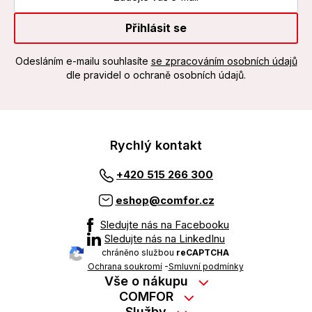
Přihlásit se
Odesláním e-mailu souhlasíte
se zpracováním osobních údajů
dle pravidel o ochraně osobních údajů.
Rychlý kontakt
+420 515 266 300
eshop@comfor.cz
Sledujte nás na Facebooku
Sledujte nás na LinkedInu
chráněno službou
reCAPTCHA
Ochrana soukromí
-
Smluvní podmínky
Vše o nákupu
Nákup na splátky
COMFOR
Služby
Kontakty