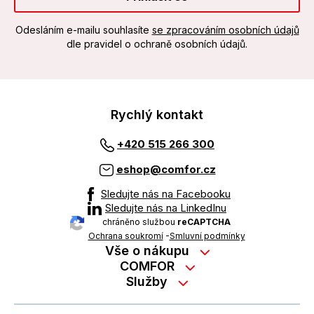
Odesláním e-mailu souhlasíte
se zpracováním osobních údajů
dle pravidel o ochraně osobních údajů.
Rychlý kontakt
+420 515 266 300
eshop@comfor.cz
Sledujte nás na Facebooku
Sledujte nás na LinkedInu
chráněno službou
reCAPTCHA
Ochrana soukromí
-
Smluvní podmínky
Vše o nákupu
Nákup na splátky
COMFOR
Služby
Kontakty
Možnosti platby
Servisní služby na prodejně
Kariéra