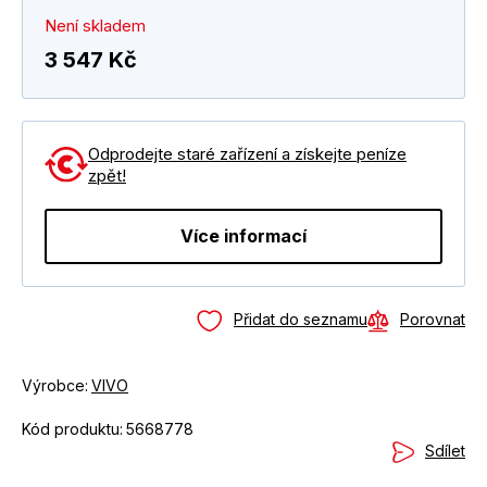
Není skladem
3 547 Kč
Odprodejte staré zařízení a získejte peníze
zpět!
Více informací
Přidat do seznamu
Porovnat
Výrobce:
VIVO
Kód produktu:
5668778
Sdílet