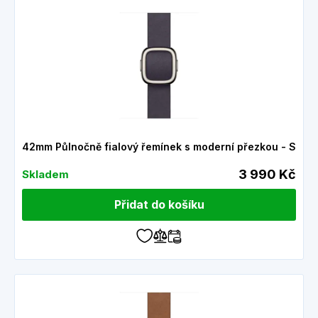
42mm Půlnočně fialový řemínek s moderní přezkou - S
3 990 Kč
Skladem
Přidat do košíku