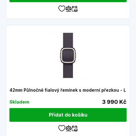
42mm Půlnočně fialový řemínek s moderní přezkou - L
3 990 Kč
Skladem
Přidat do košíku