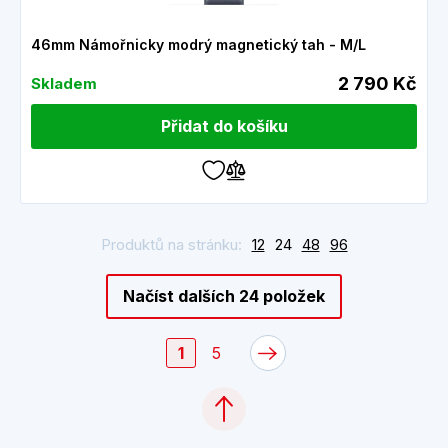
46mm Námořnicky modrý magnetický tah - M/L
2 790 Kč
Skladem
Přidat do košíku
Produktů na stránku:
12
24
48
96
Načíst dalších 24 položek
1
5