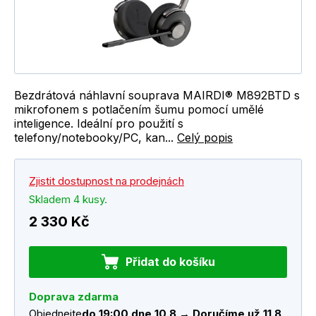
Bezdrátová náhlavní souprava MAIRDI® M892BTD s
mikrofonem s potlačením šumu pomocí umělé
inteligence. Ideální pro použití s
telefony/notebooky/PC, kan...
Celý popis
Zjistit dostupnost na prodejnách
Skladem 4 kusy.
2 330 Kč
Přidat do košíku
Doprava zdarma
Objednejte
do 19:00 dne 10.8 → Doručíme už 11.8