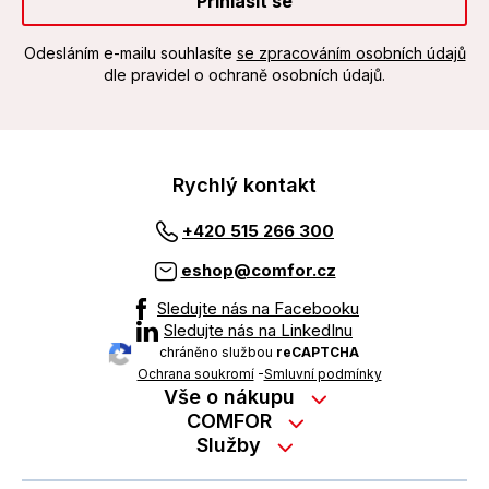
Přihlásit se
Odesláním e-mailu souhlasíte
se zpracováním osobních údajů
dle pravidel o ochraně osobních údajů.
Rychlý kontakt
+420 515 266 300
eshop@comfor.cz
Sledujte nás na Facebooku
Sledujte nás na LinkedInu
chráněno službou
reCAPTCHA
Ochrana soukromí
-
Smluvní podmínky
Vše o nákupu
Nákup na splátky
COMFOR
Služby
Kontakty
Možnosti platby
Servisní služby na prodejně
Kariéra