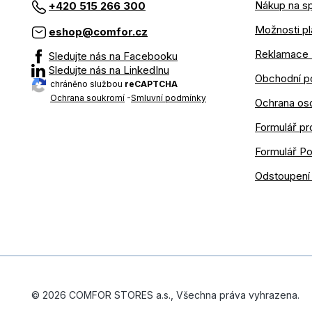
Nákup na sp
+420 515 266 300
Možnosti pl
eshop@comfor.cz
Reklamace 
Sledujte nás na Facebooku
Sledujte nás na LinkedInu
Obchodní p
chráněno službou
reCAPTCHA
Ochrana soukromí
-
Smluvní podmínky
Ochrana os
Formulář pr
Formulář P
Odstoupení
© 2026 COMFOR STORES a.s., Všechna práva vyhrazena.