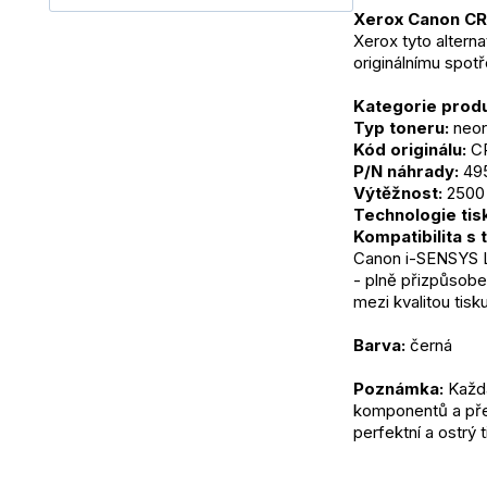
Xerox Canon CR
Xerox tyto alterna
originálnímu spot
Kategorie produ
Typ toneru:
 neor
Kód originálu:
 C
P/N náhrady:
 49
Výtěžnost:
 2500 
Technologie tis
Kompatibilita s 
Canon i-SENSYS
- plně přizpůsobe
mezi kvalitou tisk
Barva:
 černá
Poznámka:
 Každ
komponentů a pře
perfektní a ostrý 