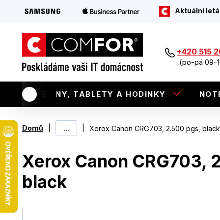
Aktuální letá
+420 515 
(po-pá 09-1
TELEFONY, TABLETY A HODINKY
NOT
|
...
|
Domů
Xerox Canon CRG703, 2.500 pgs, black
Xerox Canon CRG703, 2
black