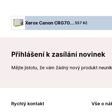
Xerox Canon CRG703, 2.500 pgs, black
557 Kč
Přihlášení k zasílání novinek
Mějte jistotu, že vám žádný nový produkt neuni
Rychlý kontakt
Vše o ná