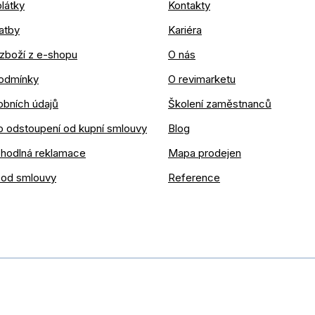
látky
Kontakty
atby
Kariéra
zboží z e-shopu
O nás
odmínky
O revimarketu
obních údajů
Školení zaměstnanců
o odstoupení od kupní smlouvy
Blog
ohodlná reklamace
Mapa prodejen
 od smlouvy
Reference