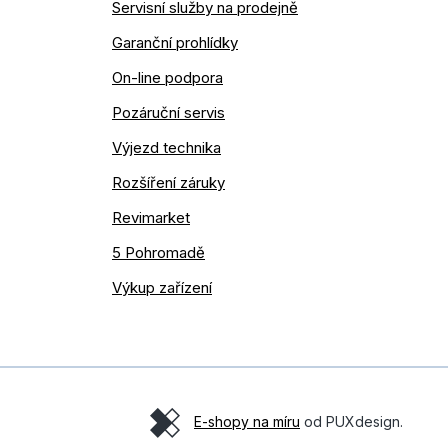
Servisní služby na prodejně
Garanční prohlídky
On-line podpora
Pozáruční servis
Výjezd technika
Rozšíření záruky
Revimarket
5 Pohromadě
Výkup zařízení
E-shopy na míru
od PUXdesign.