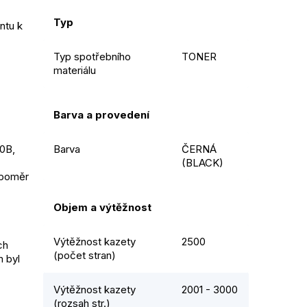
Typ
tu k 
Typ spotřebního
TONER
materiálu
Barva a provedení
B, 
Barva
ČERNÁ
(BLACK)
poměr 
Objem a výtěžnost
Výtěžnost kazety
2500
h 
(počet stran)
byl 
Výtěžnost kazety
2001 - 3000
(rozsah str.)