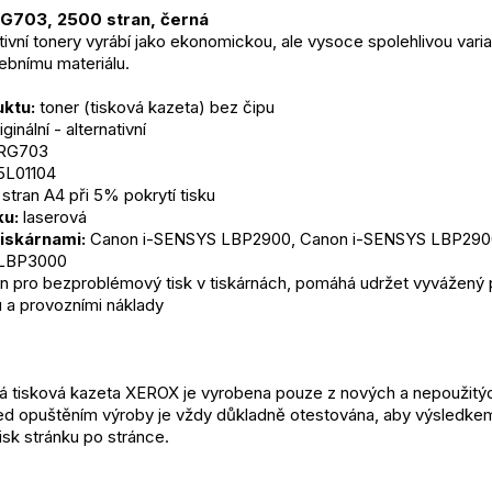
G703, 2500 stran, černá
tivní tonery vyrábí jako ekonomickou, ale vysoce spolehlivou varian
řebnímu materiálu.
ktu:
 toner (tisková kazeta) bez čipu
iginální - alternativní
RG703
5L01104
stran A4 při 5% pokrytí tisku
ku:
 laserová
tiskárnami:
 Canon i-SENSYS LBP2900, Canon i-SENSYS LBP2900
 LBP3000
n pro bezproblémový tisk v tiskárnách, pomáhá udržet vyvážený 
u a provozními náklady
á tisková kazeta XEROX je vyrobena pouze z nových a nepoužitýc
d opuštěním výroby je vždy důkladně otestována, aby výsledkem 
tisk stránku po stránce.