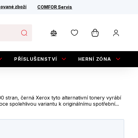
ované zboží
COMFOR Servis
PŘÍSLUŠENSTVÍ
HERNÍ ZÓNA
E
stran, černá Xerox tyto alternativní tonery vyrábí
ce spolehlivou variantu k originálnímu spotřební...