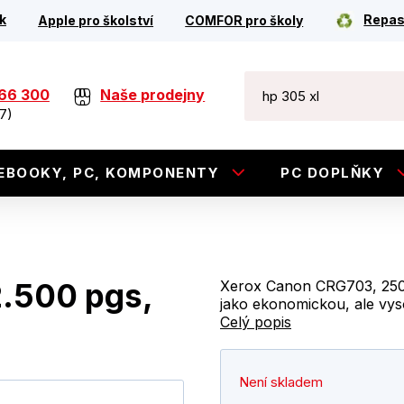
k
Repas
Apple pro školství
COMFOR pro školy
266 300
Naše prodejny
7)
EBOOKY, PC, KOMPONENTY
PC DOPLŇKY
.500 pgs,
Xerox Canon CRG703, 2500 
jako ekonomickou, ale vyso
Celý popis
Není skladem