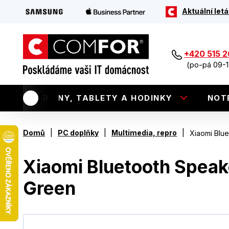
Aktuální letá
+420 515 
(po-pá 09-1
TELEFONY, TABLETY A HODINKY
NOT
|
|
|
Domů
PC doplňky
Multimedia, repro
Xiaomi Blu
Xiaomi Bluetooth Speak
Green