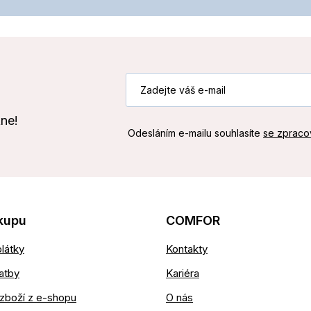
kne!
Odesláním e-mailu souhlasíte
se zpraco
kupu
COMFOR
látky
Kontakty
atby
Kariéra
zboží z e-shopu
O nás