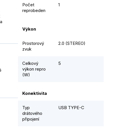
Počet
1
reprobeden
k
 a
Výkon
Prostorový
2.0 (STEREO)
zvuk
Celkový
5
výkon repro
é
(W)
Konektivita
Typ
USB TYPE-C
drátového
připojení