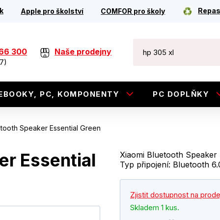
k
Repas
Apple pro školství
COMFOR pro školy
266 300
Naše prodejny
7)
EBOOKY, PC, KOMPONENTY
PC DOPLŇKY
etooth Speaker Essential Green
er Essential
Xiaomi Bluetooth Speaker
Typ připojení: Bluetooth 
Zjistit dostupnost na prod
Skladem 1 kus.