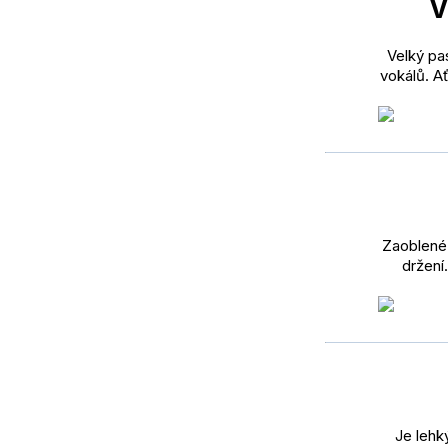
V
Velký pas
vokálů. A
Zaoblené 
držení
Je lehk