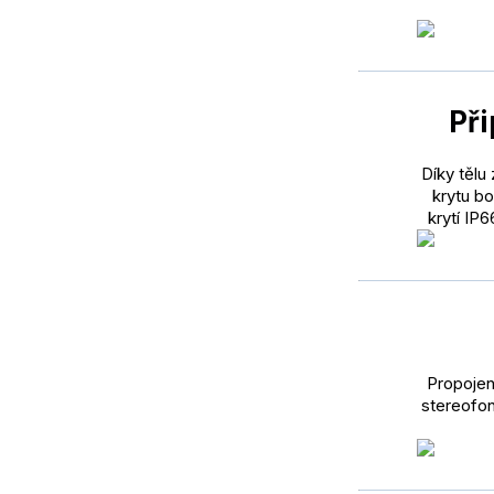
Př
Díky tělu
krytu bo
krytí IP
Propojen
stereofon