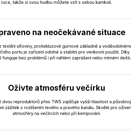
ruce, takže si svou hudbu můžete vzít s sebou kamkoli.
ipraveno na neočekávané situace
 z textilní síťoviny, protiskluzové gumové základně a voděodolném
čního portu je zařízení odolné a stabilní pro venkovní použití. Díky
66 funguje bez problémů i při náhlém zaprášení nebo mírném dešti.
Oživte atmosféru večírku
í dvou reproduktorů přes TWS zajišťuje vyšší hlasitost a působiv
ní zážitek s rozlišením levého a pravého kanálu. Skvělé pro oživen
atmosféry na večírcích nebo při kempování.