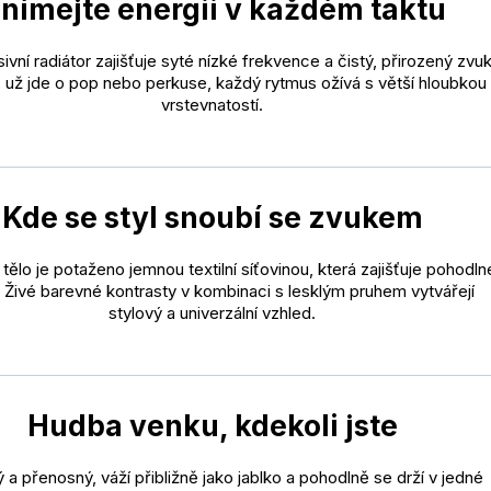
nímejte energii v každém taktu
ivní radiátor zajišťuje syté nízké frekvence a čistý, přirozený zvu
ť už jde o pop nebo perkuse, každý rytmus ožívá s větší hloubkou
vrstevnatostí.
Kde se styl snoubí se zvukem
tělo je potaženo jemnou textilní síťovinou, která zajišťuje pohodln
. Živé barevné kontrasty v kombinaci s lesklým pruhem vytvářejí
stylový a univerzální vzhled.
Hudba venku, kdekoli jste
ý a přenosný, váží přibližně jako jablko a pohodlně se drží v jedné