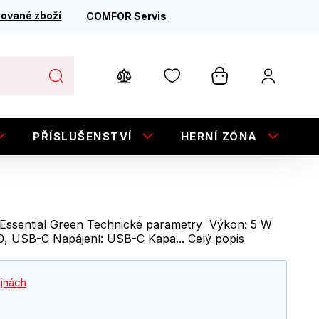
ované zboží
COMFOR Servis
PŘÍSLUŠENSTVÍ
HERNÍ ZÓNA
E
 Essential Green Technické parametry Výkon: 5 W
6.0, USB-C Napájení: USB-C Kapa...
Celý popis
ejnách