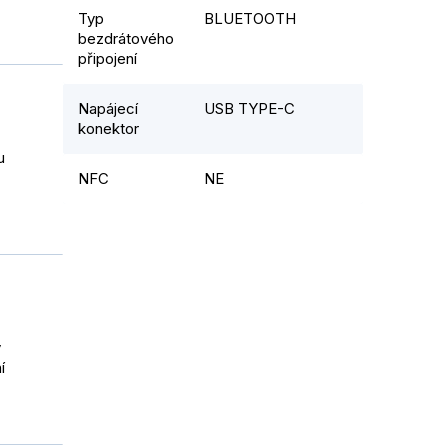
Typ
BLUETOOTH
bezdrátového
připojení
Napájecí
USB TYPE-C
konektor
u
NFC
NE
ý
í