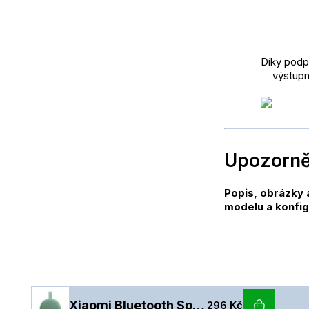
Díky podp
výstupní
Upozorně
Popis, obrázky 
modelu a konfig
Xiaomi Bluetooth Speaker Essential Green
296 Kč