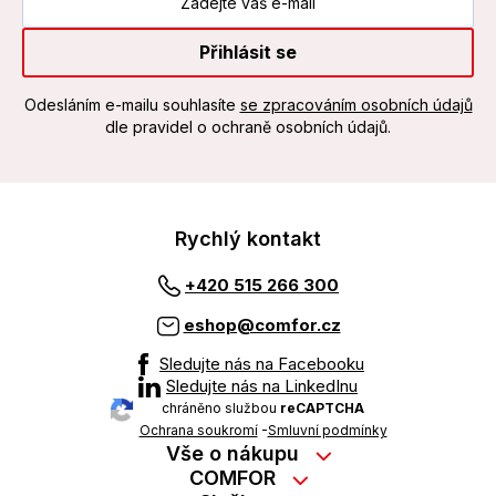
Přihlásit se
Odesláním e-mailu souhlasíte
se zpracováním osobních údajů
dle pravidel o ochraně osobních údajů.
Rychlý kontakt
+420 515 266 300
eshop@comfor.cz
Sledujte nás na Facebooku
Sledujte nás na LinkedInu
chráněno službou
reCAPTCHA
Ochrana soukromí
-
Smluvní podmínky
Vše o nákupu
Nákup na splátky
COMFOR