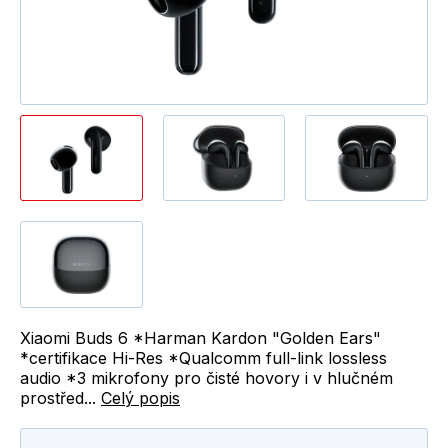
Xiaomi Buds 6 *Harman Kardon "Golden Ears"
*certifikace Hi-Res *Qualcomm full-link lossless
audio *3 mikrofony pro čisté hovory i v hlučném
prostřed...
Celý popis