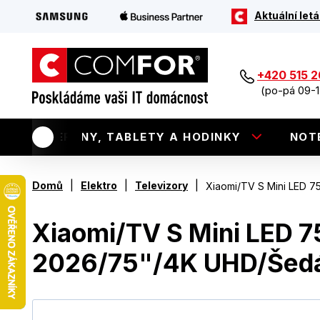
Aktuální letá
+420 515 
(po-pá 09-1
TELEFONY, TABLETY A HODINKY
NOT
|
|
|
Domů
Elektro
Televizory
Xiaomi/TV S Mini LED 
Xiaomi/TV S Mini LED 7
2026/75"/4K UHD/Šed