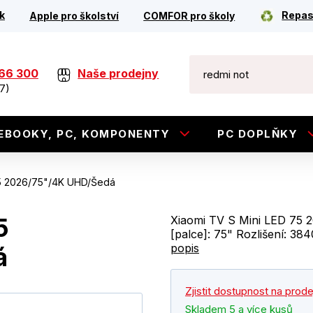
k
Repas
Apple pro školství
COMFOR pro školy
266 300
Naše prodejny
7)
EBOOKY, PC, KOMPONENTY
PC DOPLŇKY
75 2026/75"/4K UHD/Šedá
5
Xiaomi TV S Mini LED 75 
[palce]: 75" Rozlišení: 38
popis
á
Zjistit dostupnost na prod
Skladem 5 a více kusů