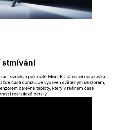
í stmívání
zón rozděluje pokročilé Mini LED stmívání obrazovku
 každé části obrazu. Je vybaven světelným senzorem,
 senzorem barevné teploty, který v reálném čase
ast i realistické detaily.