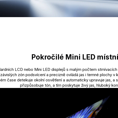
Pokročilé Mini LED místn
dardních LCD nebo Mini LED displejů s malým počtem stmívacích 
závislých zón podsvícení a precizně ovládá jas i temné plochy v
ném čase detekuje okolní osvětlení a automaticky upravuje jas, a
přizpůsobuje tón, a tím poskytuje živý jas, hluboký kontr