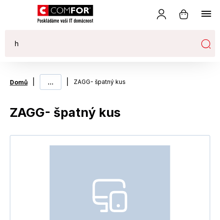
|
...
|
ZAGG- špatný kus
Domů
ZAGG- špatný kus