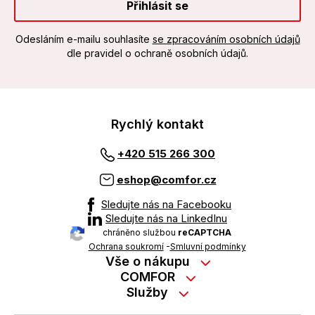
Přihlásit se
Odesláním e-mailu souhlasíte
se zpracováním osobních údajů
dle pravidel o ochraně osobních údajů.
Rychlý kontakt
+420 515 266 300
eshop@comfor.cz
Sledujte nás na Facebooku
Sledujte nás na LinkedInu
chráněno službou
reCAPTCHA
Ochrana soukromí
-
Smluvní podmínky
Vše o nákupu
Nákup na splátky
COMFOR
Služby
Kontakty
Možnosti platby
Servisní služby na prodejně